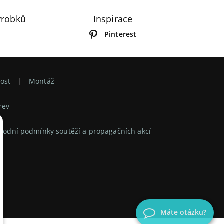
ýrobků
Inspirace
Pinterest
ost
Montáž
rev
odní podmínky soutěží a propagačních akcí
Máte otázku?