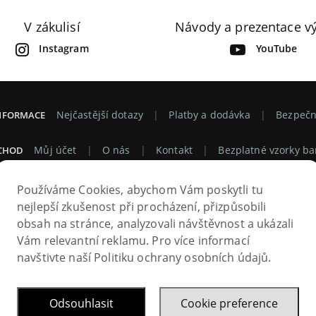
V zákulisí
Návody a prezentace v
Instagram
YouTube
Nejčastější dotazy
Platby a dodávka
Bezpečn
INFORMACE
Můj účet
O nás
Kontakt
Bezplatné vzorky ba
CHOD
rana soukromí
Záruka
Odstoupení od smlouvy
Obch
Používáme Cookies, abychom Vám poskytli tu
nejlepší zkušenost při procházení, přizpůsobili
obsah na stránce, analyzovali návštěvnost a ukázali
Vám relevantní reklamu. Pro více informací
navštivte naší Politiku ochrany osobních údajů.
© 2026
Odsouhlasit
Cookie preference