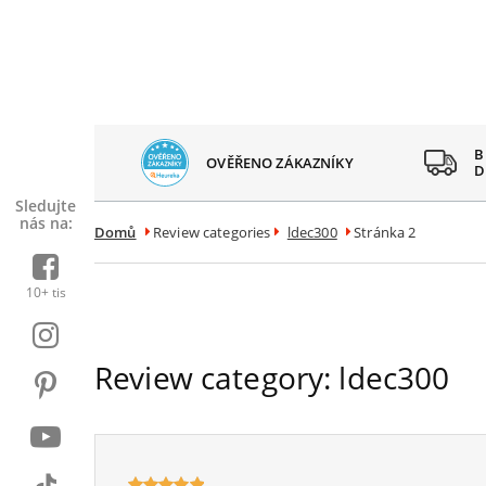
 SPOKOJENÝCH
B
OVĚŘENO ZÁKAZNÍKY
AZNÍKŮ
D
Sledujte
nás na:
Domů
Review categories
ldec300
Stránka 2
10+ tis
Review category:
ldec300