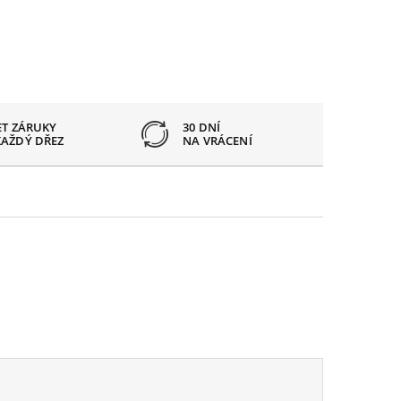
ET ZÁRUKY
30 DNÍ
OTVOR
KAŽDÝ DŘEZ
NA VRÁCENÍ
PODLE