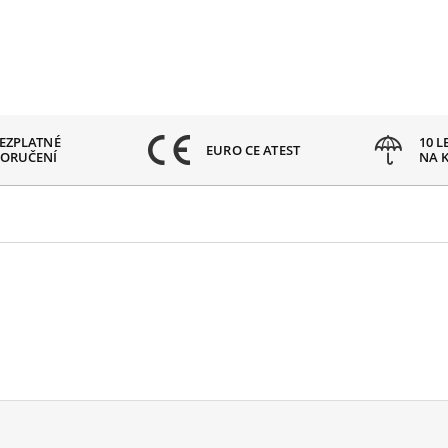
EZPLATNÉ
10 L
EURO CE ATEST
ORUČENÍ
NA 