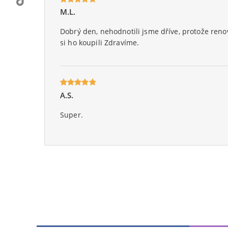
M.L.
Oceniony
5
na 5.
Dobrý den, nehodnotili jsme dříve, protože reno
si ho koupili Zdravíme.
A.S.
Oceniony
5
na 5.
Super.