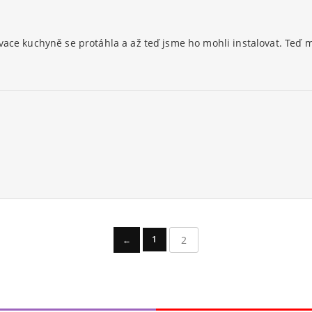
vace kuchyně se protáhla a až teď jsme ho mohli instalovat. Teď m
2
1
←