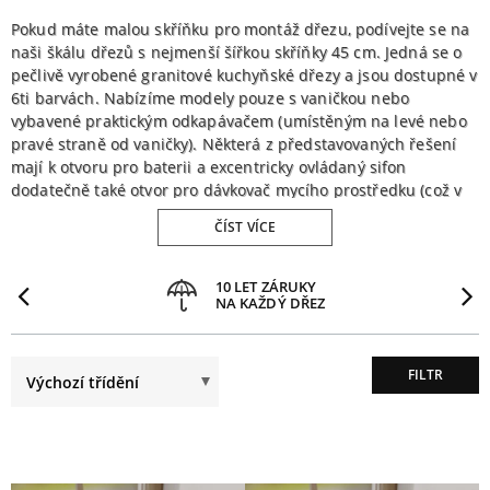
Pokud máte malou skříňku pro montáž dřezu, podívejte se na
naši škálu dřezů s nejmenší šířkou skříňky 45 cm. Jedná se o
pečlivě vyrobené granitové kuchyňské dřezy a jsou dostupné v
6ti barvách. Nabízíme modely pouze s vaničkou nebo
vybavené praktickým odkapávačem (umístěným na levé nebo
pravé straně od vaničky). Některá z představovaných řešení
mají k otvoru pro baterii a excentricky ovládaný sifon
dodatečně také otvor pro dávkovač mycího prostředku (což v
některých případech zvyšuje požadavky na minimální šířku
ČÍST VÍCE
skříňky).
PŘEDCHOZÍ
10 LET ZÁRUKY
NA KAŽDÝ DŘEZ
FILTR