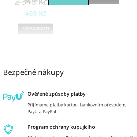
Původní
2 348
Kč
1
cena
Aktuální
469
Kč
byla:
cena
PODROBNOSTI
2
je:
1
348 Kč.
1
2
469 Kč.
3
Bezpečné nákupy
→
Ověřené způsoby platby
Přijímáme platby kartou, bankovním převodem,
PayU a PayPal.
Program ochrany kupujícího