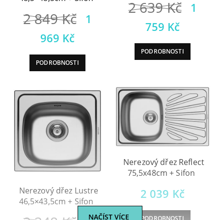
Půvo
2 639
Kč
1
Původní
2 849
Kč
1
cena
Aktuá
759
Kč
cena
Aktuální
969
Kč
byla:
cena
byla:
cena
PODROBNOSTI
2
je:
PODROBNOSTI
2
je:
639 
1
849 Kč.
1
759 K
969 Kč.
Nerezový dřez Reflect
75,5x48cm + Sifon
Nerezový dřez Lustre
2 039
Kč
46,5×43,5cm + Sifon
NAČÍST VÍCE
PODROBNOSTI