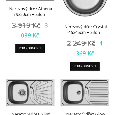
Nerezový dřez Athena
79x50cm + Sifon
Původní
3 919
Kč
3
Nerezový dřez Crystal
cena
Aktuální
45x45cm + Sifon
039
Kč
Půvo
byla:
2 249
Kč
cena
1
PODROBNOSTI
cena
3
Aktuá
je:
369
Kč
byla:
919 Kč.
cena
3
PODROBNOSTI
2
je:
039 Kč.
249 
1
369 K
Nerezový dřez Glint
Nerezový dřez Glow