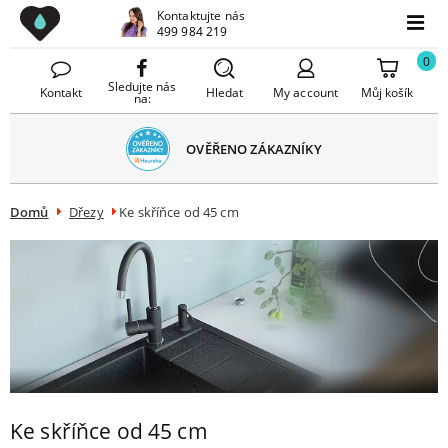
Drezy CZ
Kontaktujte nás
avřít
499 984 219
Menu
menu
0
Sledujte nás
Kontakt
Hledat
My account
Můj košík
na:
OVĚŘENO ZÁKAZNÍKY
Domů
Dřezy
Ke skříňce od 45 cm
Ke skříňce od 45 cm