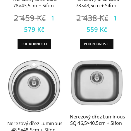
78×43,5cm + Sifon
78×43,5cm + Sifon
Původní
Půvo
2 459
Kč
2 438
Kč
1
1
cena
cena
Aktuální
Aktuá
579
Kč
559
Kč
byla:
byla:
cena
cena
PODROBNOSTI
PODROBNOSTI
2
2
je:
je:
459 Kč.
438 
1
1
579 Kč.
559 K
Nerezový dřez Luminous
SQ 46,5×40,5cm + Sifon
Nerezový dřez Luminous
48,5×48,5cm + Sifon