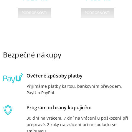
PODROBNOSTI
PODROBNOSTI
1
2
3
Bezpečné nákupy
→
Ověřené způsoby platby
Přijímáme platby kartou, bankovním převodem,
PayU a PayPal.
Program ochrany kupujícího
30 dní na vrácení, 7 dní na vrácení u poškození při
přepravě, 2 roky na vrácení při nesouladu se
smlouvou