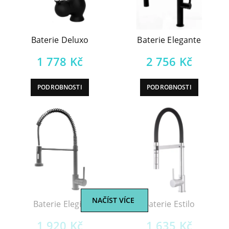
Baterie Deluxo
Baterie Elegante
1 778
Kč
2 756
Kč
PODROBNOSTI
PODROBNOSTI
NAČÍST VÍCE
Baterie Elegio
Baterie Estilo
1 920
Kč
1 635
Kč