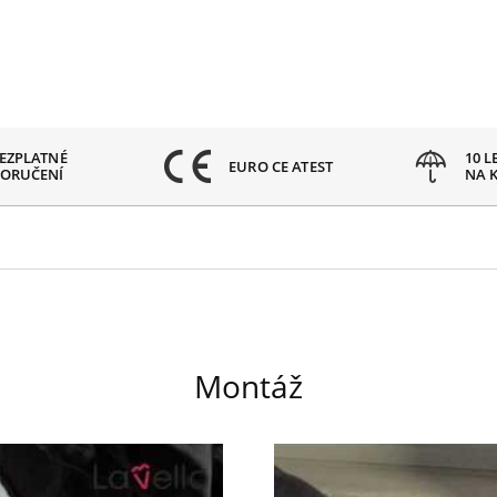
EZPLATNÉ
10 L
EURO CE ATEST
ORUČENÍ
NA 
Montáž