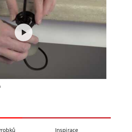
n
ýrobků
Inspirace