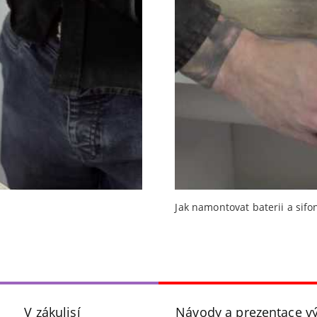
Jak namontovat baterii a sifo
V zákulisí
Návody a prezentace v