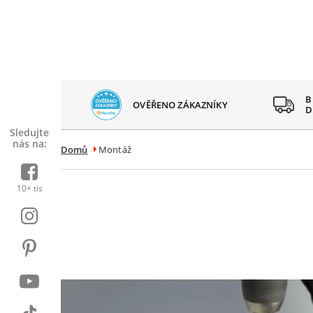
 SPOKOJENÝCH
B
OVĚŘENO ZÁKAZNÍKY
AZNÍKŮ
D
Sledujte
nás na:
Domů
Montáž
10+ tis