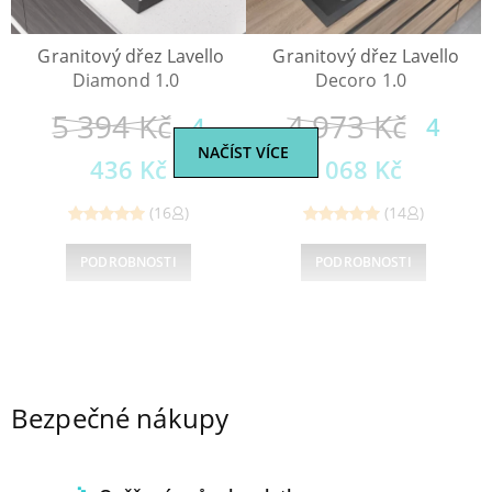
Granitový dřez Lavello
Granitový dřez Lavello
Diamond 1.0
Decoro 1.0
5 394
Kč
4 973
Kč
4
4
NAČÍST VÍCE
436
Kč
068
Kč
(16
)
(14
)
Reviewed
Reviewed
PODROBNOSTI
PODROBNOSTI
5
out of
5
out of
5
5
1
2
3
Bezpečné nákupy
→