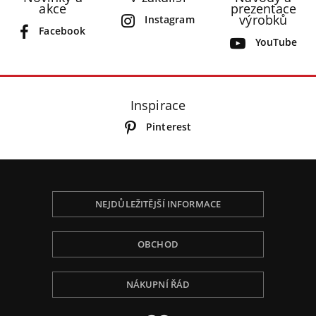
akce
prezentace
výrobků
Instagram
Facebook
YouTube
Inspirace
Pinterest
NEJDŮLEŽITĚJŠÍ INFORMACE
OBCHOD
NÁKUPNÍ ŘÁD
Používáme Cookies, abychom Vám poskytli tu
nejlepší zkušenost při procházení, přizpůsobili
obsah na stránce, analyzovali návštěvnost a ukázali