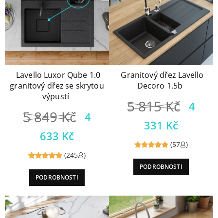
Lavello Luxor Qube 1.0
Granitový dřez Lavello
granitový dřez se skrytou
Decoro 1.5b
výpustí
5 815
Kč
4
5 849
Kč
4
331
Kč
633
Kč
(57
)
(245
)
Reviewed
PODROBNOSTI
Reviewed
5
out of
PODROBNOSTI
5
out of
5
5