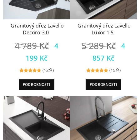
Granitový dřez Lavello
Granitový dřez Lavello
Decoro 3.0
Luxor 1.5
4 789
Kč
5 289
Kč
4
4
199
Kč
857
Kč
(12
)
(15
)
Reviewed
Reviewed
PODROBNOSTI
PODROBNOSTI
4.83
out
4.93
out
of 5
of 5