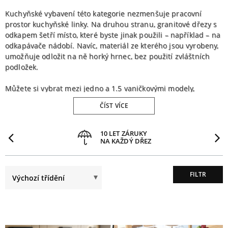
Kuchyňské vybavení této kategorie nezmenšuje pracovní
prostor kuchyňské linky. Na druhou stranu, granitové dřezy s
odkapem šetří místo, které byste jinak použili – například – na
odkapávače nádobí. Navíc, materiál ze kterého jsou vyrobeny,
umožňuje odložit na ně horký hrnec, bez použití zvláštních
podložek.
Můžete si vybrat mezi jedno a 1.5 vaničkovými modely,
klasicky obdélníkovými, kulatými nebo montovanými v rozích.
ČÍST VÍCE
Každý z nich, bez ohledu na tvar nebo velikost vaniček, je
charakterizovaný velmi atraktivním vzhledem jak tvaru, tak
barvy. Naše granitové dřezy s odkapem jsou velmi praktickým
PŘEDCHOZÍ
10 LET ZÁRUKY
NA KAŽDÝ DŘEZ
a funkčním kuchyňským vybavením, které skvěle doplní
jakoukoliv kuchyni.
FILTR