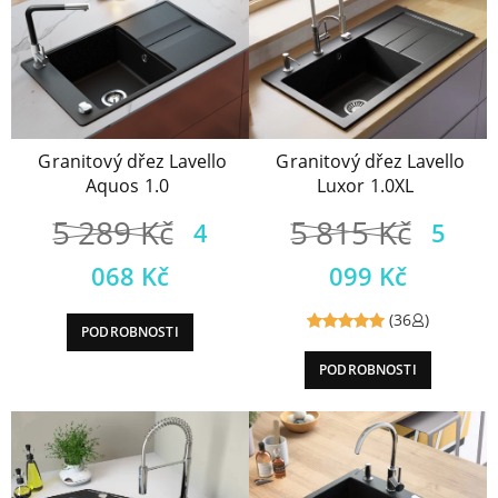
Granitový dřez Lavello
Granitový dřez Lavello
Aquos 1.0
Luxor 1.0XL
5 289
Kč
5 815
Kč
4
5
068
Kč
099
Kč
(36
)
PODROBNOSTI
Reviewed
PODROBNOSTI
5
out of
5