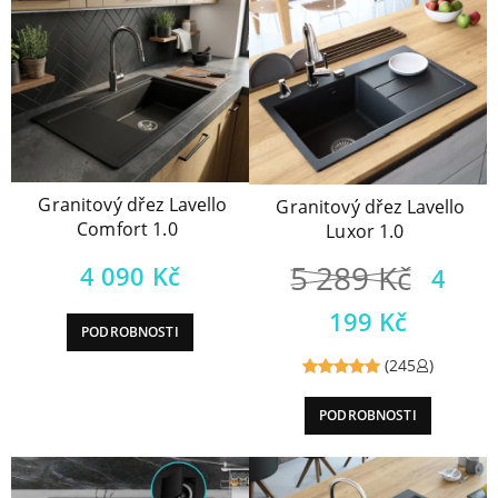
Granitový dřez Lavello
Granitový dřez Lavello
Comfort 1.0
Luxor 1.0
5 289
Kč
4 090
Kč
4
199
Kč
PODROBNOSTI
(245
)
Reviewed
PODROBNOSTI
5
out of
5