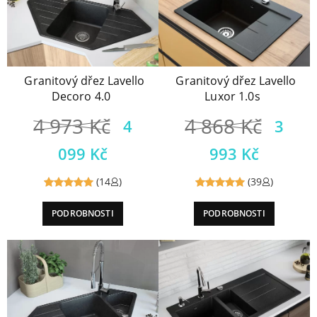
Granitový dřez Lavello
Granitový dřez Lavello
Decoro 4.0
Luxor 1.0s
4 973
Kč
4 868
Kč
4
3
099
Kč
993
Kč
(14
)
(39
)
Reviewed
Reviewed
PODROBNOSTI
PODROBNOSTI
5
out of
5
out of
5
5