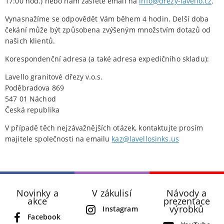
17:00 hod.) nebo nám zašlete email na
info@drezy-lavello.cz
.
Vynasnažíme se odpovědět Vám během 4 hodin. Delší doba
čekání může být způsobena zvýšeným množstvím dotazů od
našich klientů.
Korespondenční adresa (a také adresa expedičního skladu):
Lavello granitové dřezy v.o.s.
Poděbradova 869
547 01 Náchod
Česká republika
V případě těch nejzávažnějších otázek, kontaktujte prosím
majitele společnosti na emailu
kaz@lavellosinks.us
Novinky a
V zákulisí
Návody a
akce
prezentace
výrobků
Instagram
Facebook