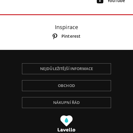
YouTube
Inspirace
Pinterest
NEJDŮLEŽITĚJŠÍ INFORMACE
OBCHOD
NÁKUPNÍ ŘÁD
Používáme Cookies, abychom Vám poskytli tu
nejlepší zkušenost při procházení, přizpůsobili
obsah na stránce, analyzovali návštěvnost a ukázali
Vám relevantní reklamu. Pro více informací navštivte
naší Politiku ochrany osobních údajů.