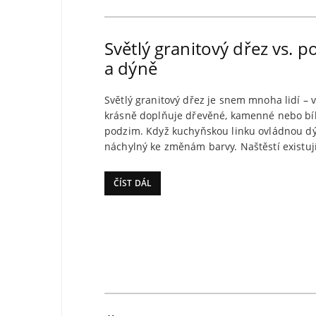
Světlý granitový dřez vs. 
a dýně
Světlý granitový dřez je snem mnoha lidí –
krásně doplňuje dřevěné, kamenné nebo bílé
podzim. Když kuchyňskou linku ovládnou dýně
náchylný ke změnám barvy. Naštěstí existuj
ČÍST DÁL