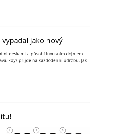
y vypadal jako nový
ovními deskami a působí luxusním dojmem.
stává, když přijde na každodenní údržbu. Jak
itu!