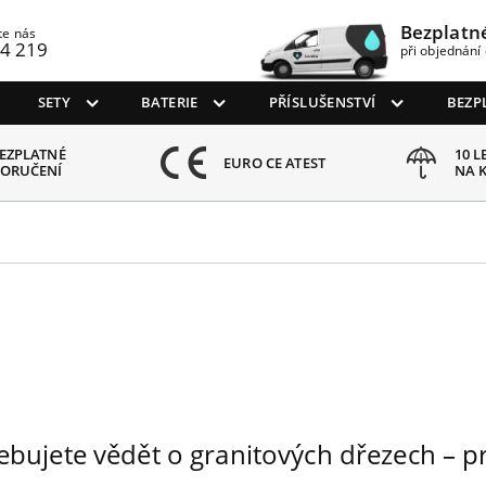
Bezplatn
te nás
4 219
při objednání 
SETY
BATERIE
PŘÍSLUŠENSTVÍ
BEZP
EZPLATNÉ
10 L
EURO CE ATEST
ORUČENÍ
NA 
třebujete vědět o granitových dřezech – 