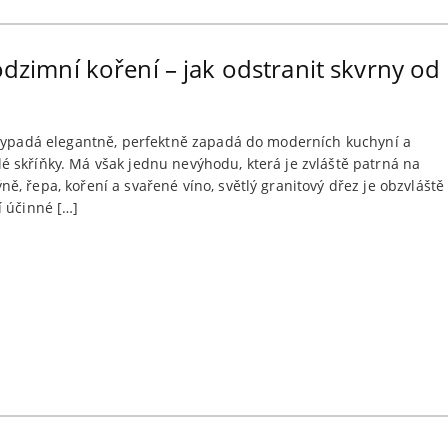
podzimní koření – jak odstranit skvrny o
 vypadá elegantně, perfektně zapadá do moderních kuchyní a
 skříňky. Má však jednu nevýhodu, která je zvláště patrná na
, řepa, koření a svařené víno, světlý granitový dřez je obzvláště
í účinné […]