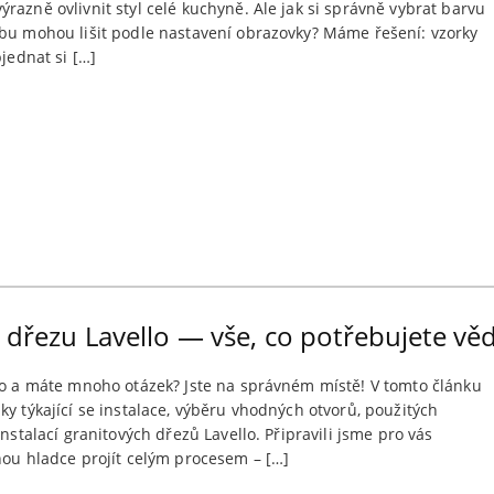
razně ovlivnit styl celé kuchyně. Ale jak si správně vybrat barvu
ebu mohou lišit podle nastavení obrazovky? Máme řešení: vzorky
bjednat si […]
 dřezu Lavello — vše, co potřebujete vě
llo a máte mnoho otázek? Jste na správném místě! V tomto článku
ky týkající se instalace, výběru vhodných otvorů, použitých
nstalací granitových dřezů Lavello. Připravili jsme pro vás
hou hladce projít celým procesem – […]