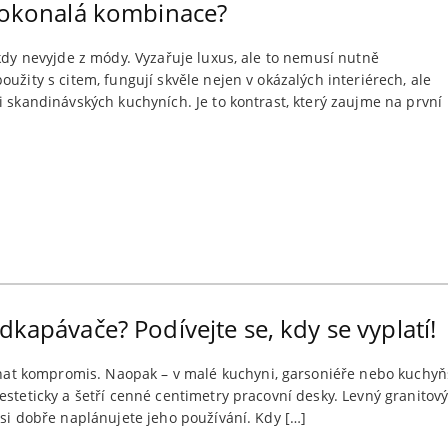
 dokonalá kombinace?
ikdy nevyjde z módy. Vyzařuje luxus, ale to nemusí nutně
užity s citem, fungují skvěle nejen v okázalých interiérech, ale
i skandinávských kuchyních. Je to kontrast, který zaujme na první
dkapávače? Podívejte se, kdy se vyplatí!
 kompromis. Naopak – v malé kuchyni, garsoniéře nebo kuchyňské
esteticky a šetří cenné centimetry pracovní desky. Levný granito
 si dobře naplánujete jeho používání. Kdy […]