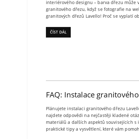
interiérového designu – barva dřezu může vý
granitového dřezu, když se fotografie na w
granitových dřezů Lavello! Proč se vyplatí o
ČÍST DÁL
FAQ: Instalace granitového
Plánujete instalaci granitového dřezu Lave
najdete odpovědi na nejčastěji kladené otáz
materiálů a dalších aspektů souvisejících s i
praktické tipy a vysvětlení, které vám pomo