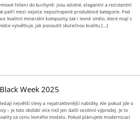
miové řešení do kuchyně: jsou odolné, elegantní a rezistentní
k patří mezi nejvíce nepochopené produktové kategorie. Pod
ce kvalitní minerální kompozity, tak i levné směsi, které mají s
dce vysvětluje, jak posoudit skutečnou kvalitu […]
 Black Week 2025
edají největší slevy a nejatraktivnější nabídky. Ale pokud jde o
y – je toto období více než jen další sezónní výprodej. Je to
kvality za cenu levného modelu. Pokud plánujete modernizaci