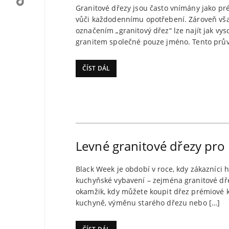
Granitové dřezy jsou často vnímány jako pré
vůči každodennímu opotřebení. Zároveň vša
označením „granitový dřez“ lze najít jak vyso
granitem společné pouze jméno. Tento průvo
ČÍST DÁL
Levné granitové dřezy pro
Black Week je období v roce, kdy zákazníci hl
kuchyňské vybavení – zejména granitové dřez
okamžik, kdy můžete koupit dřez prémiové 
kuchyně, výměnu starého dřezu nebo […]