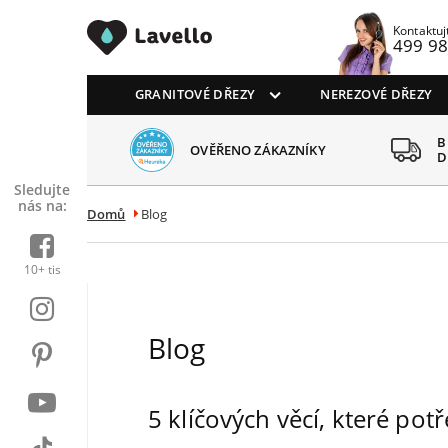
Drezy CZ
Kontaktuj
499 98
GRANITOVÉ DŘEZY
NEREZOVÉ DŘEZY
 SPOKOJENÝCH
B
OVĚŘENO ZÁKAZNÍKY
AZNÍKŮ
D
Sledujte
nás na:
Domů
Blog
10+ tis
Blog
5 klíčových věcí, které po