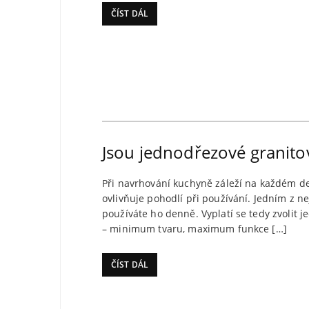
ČÍST DÁL
Jsou jednodřezové granito
Při navrhování kuchyně záleží na každém det
ovlivňuje pohodlí při používání. Jedním z ne
používáte ho denně. Vyplatí se tedy zvolit 
– minimum tvaru, maximum funkce […]
ČÍST DÁL