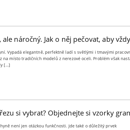
, ale náročný. Jak o něj pečovat, aby vžd
yní. Vypadá elegantně, perfektně ladí s světlými i tmavými prac
 dřez na místo tradičních modelů z nerezové oceli. Problém však na
ly […]
ezu si vybrat? Objednejte si vzorky gran
yně není jen otázkou funkčnosti. Jde také o důležitý prvek