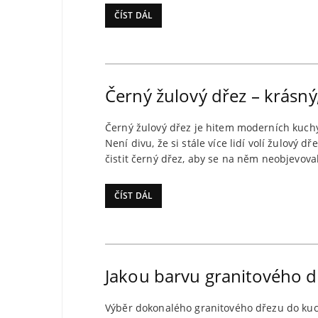
ČÍST DÁL
Černý žulový dřez – krásný
Černý žulový dřez je hitem moderních kuch
Není divu, že si stále více lidí volí žulový
čistit černý dřez, aby se na něm neobjevova
ČÍST DÁL
Jakou barvu granitového dř
Výběr dokonalého granitového dřezu do kuch