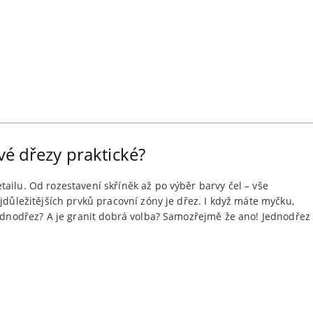
vé dřezy praktické?
ailu. Od rozestavení skříněk až po výběr barvy čel – vše
jdůležitějších prvků pracovní zóny je dřez. I když máte myčku,
jednodřez? A je granit dobrá volba? Samozřejmě že ano! Jednodřez