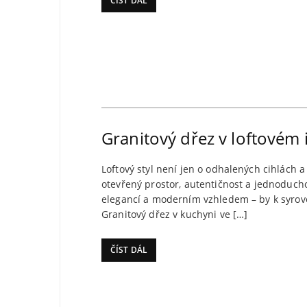
ČÍST DÁL
Granitový dřez v loftovém i
Loftový styl není jen o odhalených cihlách a 
otevřený prostor, autentičnost a jednoducho
elegancí a moderním vzhledem – by k syrové,
Granitový dřez v kuchyni ve […]
ČÍST DÁL