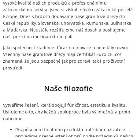
vysoké kvalitě našich produktů a profesionálnímu
zákaznickému servisu jsme si získali důvěru zákazníků po celé
Evropě. Dnes s hrdostí dodáváme naše granitové dřezy do
České republiky, Slovenska, Chorvatska, Rumunska, Bulharska
a Maďarska. Neustále rozšiřujeme náš dosah a posilujeme
naši pozici na mezinárodním poli.
Jako společnost klademe důraz na inovace a neustálý rozvoj.
Všechny naše granitové dřezy mají certifikát Euro CE, což
znamená, že jsou bezpečné jak pro zdraví, tak i pro životní
prostředí.
Naše filozofie
Vytváříme řešení, která spojují funkčnost, estetiku a kvalitu.
Usilujeme o to, aby každá spolupráce byla výjimečná, a proto
nabízíme:
Přizpůsobení finálního produktu potřebám uživatele –
provádíme přesné vrtání otvorů podle požadavků našich