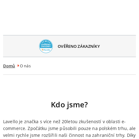
avřít
menu
OVĚŘENO ZÁKAZNÍKY
Domů
O nás
Kdo jsme?
Lavello je značka s více než 20letou zkušeností v oblasti e-
commerce. Zpočátku jsme působili pouze na polském trhu, ale
velmi rychle jsme rozšířili naši činnost na zahraniční trhy. Díky