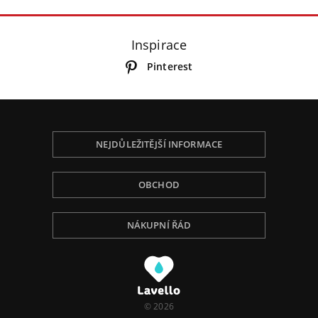
Inspirace
Pinterest
NEJDŮLEŽITĚJŠÍ INFORMACE
OBCHOD
NÁKUPNÍ ŘÁD
Používáme Cookies, abychom Vám poskytli tu
nejlepší zkušenost při procházení, přizpůsobili
obsah na stránce, analyzovali návštěvnost a ukázali
Vám relevantní reklamu. Pro více informací navštivte
naší Politiku ochrany osobních údajů.
© 2026