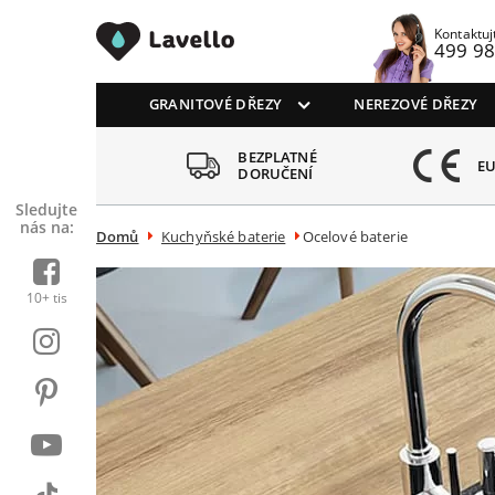
Drezy CZ
Kontaktuj
499 98
GRANITOVÉ DŘEZY
NEREZOVÉ DŘEZY
BEZPLATNÉ
ŘENO ZÁKAZNÍKY
EU
DORUČENÍ
Sledujte
nás na:
Domů
Kuchyňské baterie
Ocelové baterie
10+ tis