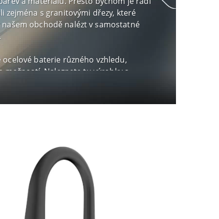
barev a materiálů. Přesto bychom je rádi
li zejména s granitovými dřezy, které
 našem obchodě nalézt v samostatné
.
 ocelové baterie různého vzhledu,
 a možností. Naleznete tu výrobky s
výpustí (díky čemuž je minimalizováno
oškození nádobí), vytahovací sprchou (což
e napuštění konvice vodou) a regulací
prcha - proudění stiskem knoflíku.
terie z naší nabídky má keramickou
 což zajišťuje mnoho let bezporuchového