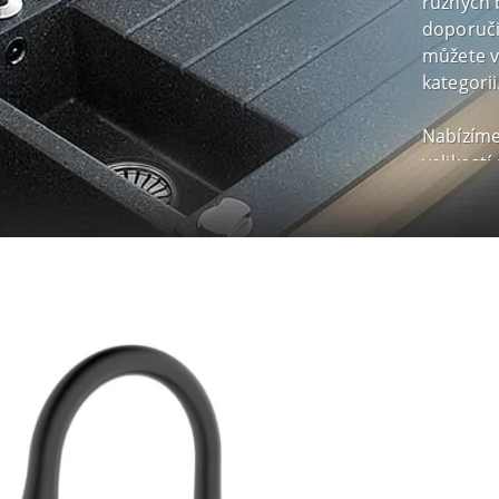
různých 
doporuči
můžete v
kategorii
Nabízíme
velikostí
vysokou 
riziko p
usnadňuj
proudu s
Každá ba
hlavici,
provozu.