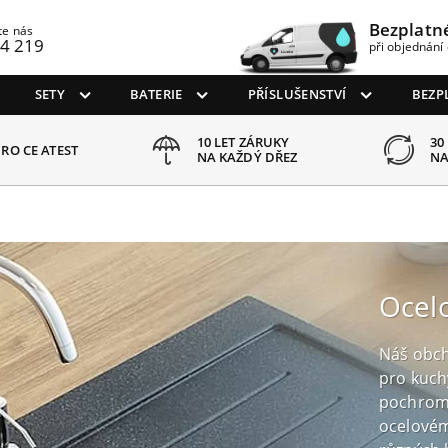
Bezplatn
te nás
4 219
při objednání 
SETY
BATERIE
PŘÍSLUŠENSTVÍ
BEZP
10 LET ZÁRUKY
30
RO CE ATEST
NA KAŽDÝ DŘEZ
NA
Ocelo
Náš obch
pro kuchy
pochrom
ocelovém