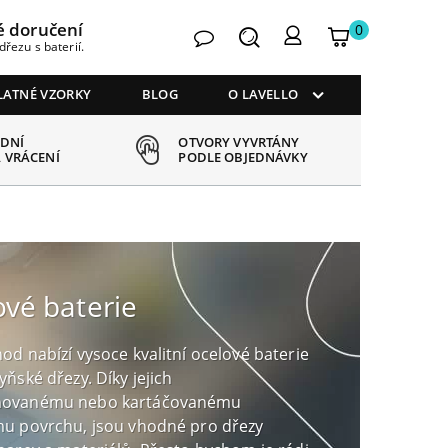
é doručení
0
Kontakt
Hledat
Můj
My
dřezu s baterií.
košík
account
LATNÉ VZORKY
BLOG
O LAVELLO
 DNÍ
OTVORY VYVRTÁNY
 VRÁCENÍ
PODLE OBJEDNÁVKY
vé baterie
od nabízí vysoce kvalitní ocelové baterie
ňské dřezy. Díky jejich
ovanému nebo kartáčovanému
u povrchu, jsou vhodné pro dřezy