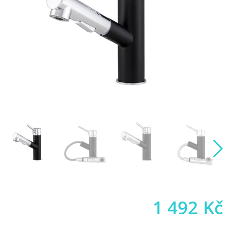
1 492
Kč