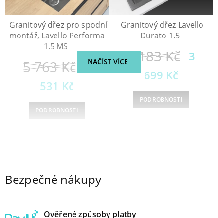
Granitový dřez pro spodní
Granitový dřez Lavello
montáž, Lavello Performa
Durato 1.5
1.5 MS
5 183
Kč
3
NAČÍST VÍCE
5 763
Kč
5
699
Kč
531
Kč
PODROBNOSTI
PODROBNOSTI
1
2
→
Bezpečné nákupy
Ověřené způsoby platby