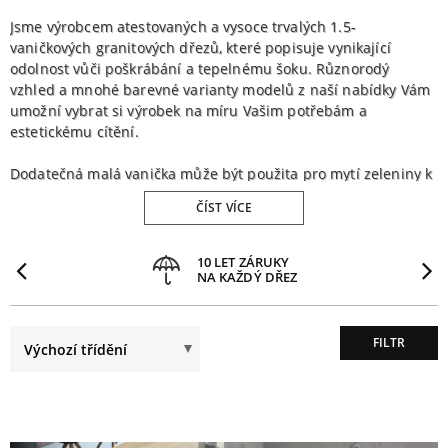
Jsme výrobcem atestovaných a vysoce trvalých 1.5-
vaničkových granitových dřezů, které popisuje vynikající
odolnost vůči poškrábání a tepelnému šoku. Různorodý
vzhled a mnohé barevné varianty modelů z naší nabídky Vám
umožní vybrat si výrobek na míru Vašim potřebám a
estetickému cítění.
Dodatečná malá vanička může být použita pro mytí zeleniny k
večeři nebo nalití vody do džbánu při mytí nádobí. Kromě této
ČÍST VÍCE
malé, ale funkční vaničky, je většina našich 1.5- vaničkových
granitových dřezů také vybavena praktickým odkapávačem s
drážkami, kde můžete odložit před chvílí omyté nádobí nebo
PŘEDCHOZÍ
10 LET ZÁRUKY
NA KAŽDÝ DŘEZ
horké hrnce. Každý model je dostupný v jedné z 6ti různých
barev.
Použití granitu činí povrch každého dřezu velmi příjemným na
FILTR
dotek, předchází vzniku pórů a usnadňuje čištění dřezu.
Investicí v jedno z našich řešení, sázíte na dlouhotrvající krásu
a ergonomičnost.