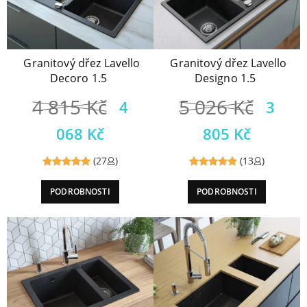
Granitový dřez Lavello
Granitový dřez Lavello
Decoro 1.5
Designo 1.5
4 815
Kč
5 026
Kč
4
3
068
Kč
805
Kč
(27
)
(13
)
Reviewed
Reviewed
PODROBNOSTI
PODROBNOSTI
5
out of
5
out of
5
5