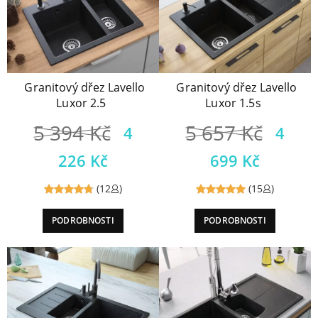
Granitový dřez Lavello
Granitový dřez Lavello
Luxor 2.5
Luxor 1.5s
5 394
Kč
5 657
Kč
4
4
226
Kč
699
Kč
(12
)
(15
)
Reviewed
Reviewed
PODROBNOSTI
PODROBNOSTI
4.83
out
5
out of
of 5
5