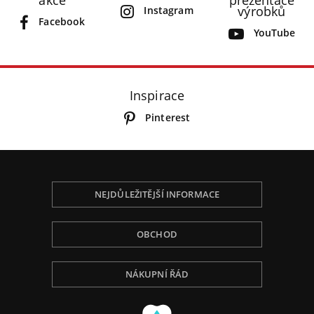
výrobků
Instagram
Facebook
YouTube
Inspirace
Pinterest
NEJDŮLEŽITĚJŠÍ INFORMACE
OBCHOD
NÁKUPNÍ ŘÁD
Používáme Cookies, abychom Vám poskytli tu
nejlepší zkušenost při procházení, přizpůsobili
obsah na stránce, analyzovali návštěvnost a ukázali