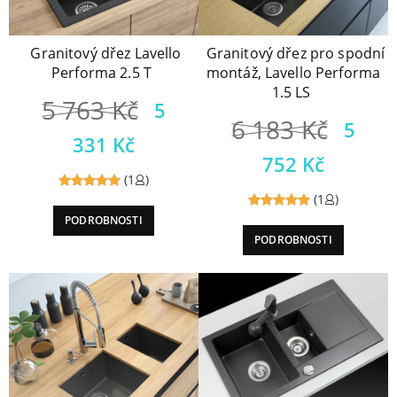
Granitový dřez Lavello
Granitový dřez pro spodní
Performa 2.5 T
montáž, Lavello Performa
1.5 LS
5 763
Kč
5
6 183
Kč
5
331
Kč
752
Kč
(1
)
(1
)
Reviewed
PODROBNOSTI
Reviewed
5
out of
PODROBNOSTI
5
out of
5
5