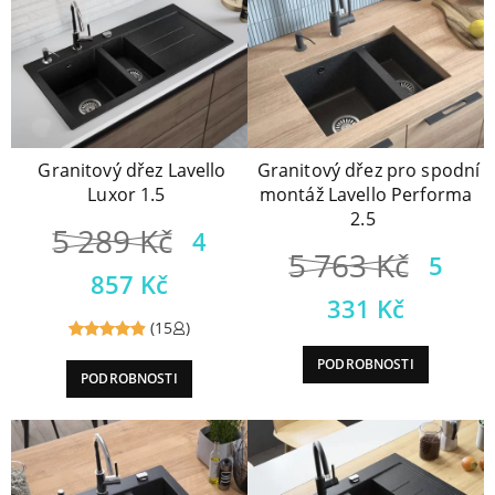
Granitový dřez Lavello
Granitový dřez pro spodní
Luxor 1.5
montáž Lavello Performa
2.5
5 289
Kč
4
5 763
Kč
5
857
Kč
331
Kč
(15
)
Reviewed
PODROBNOSTI
PODROBNOSTI
4.93
out
of 5