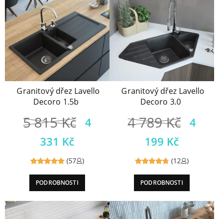
Granitový dřez Lavello
Granitový dřez Lavello
Decoro 1.5b
Decoro 3.0
5 815
Kč
4 789
Kč
4
4
331
Kč
199
Kč
(57
)
(12
)
Reviewed
Reviewed
PODROBNOSTI
PODROBNOSTI
5
out of
4.83
out
5
of 5