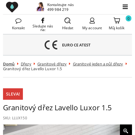
Drezy CZ
Kontaktujte nás
avřít
499 984 219
Menu
menu
0
Sledujte nás
Kontakt
Hledat
My account
Můj košík
na:
EURO CE ATEST
Domů
Dřezy
Granitové dřezy
Granitové jeden a půl dřezy
Granitový dřez Lavello Luxor 1.5
SLEVA!
Granitový dřez Lavello Luxor 1.5
SKU:
LLUX150