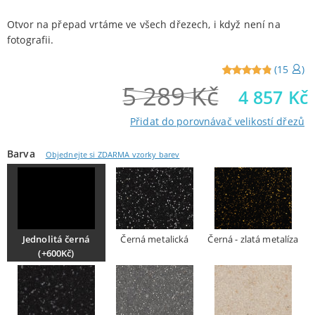
Otvor na přepad vrtáme ve všech dřezech, i když není na
fotografii.
(
15
)
5 289
Kč
Reviewed
15
4 857
Kč
4.93
out
of 5 from
Přidat do porovnávač velikostí dřezů
customers
Barva
Objednejte si ZDARMA vzorky barev
Jednolitá černá
Černá metalická
Černá - zlatá metalíza
(+600Kč)