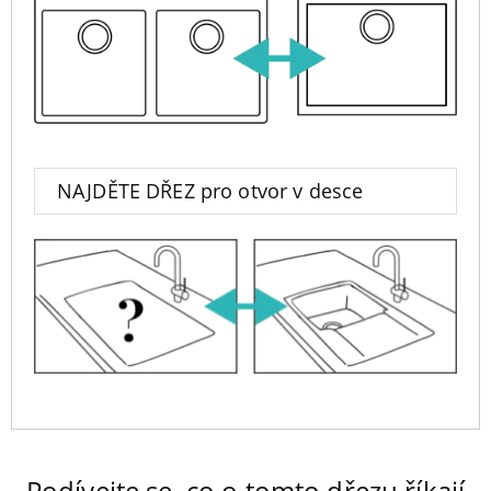
NAJDĚTE DŘEZ pro otvor v desce
Podívejte se, co o tomto dřezu říkají