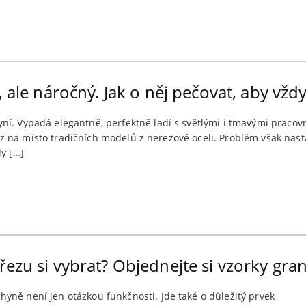
, ale náročný. Jak o něj pečovat, aby vžd
yní. Vypadá elegantně, perfektně ladí s světlými i tmavými prac
 dřez na místo tradičních modelů z nerezové oceli. Problém však na
ly […]
ezu si vybrat? Objednejte si vzorky gran
yně není jen otázkou funkčnosti. Jde také o důležitý prvek