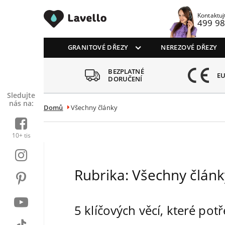
Drezy CZ
Kontaktuj
499 98
GRANITOVÉ DŘEZY
NEREZOVÉ DŘEZY
BEZPLATNÉ
ŘENO ZÁKAZNÍKY
EU
DORUČENÍ
Sledujte
nás na:
Domů
Všechny články
10+ tis
Rubrika:
Všechny článk
5 klíčových věcí, které po