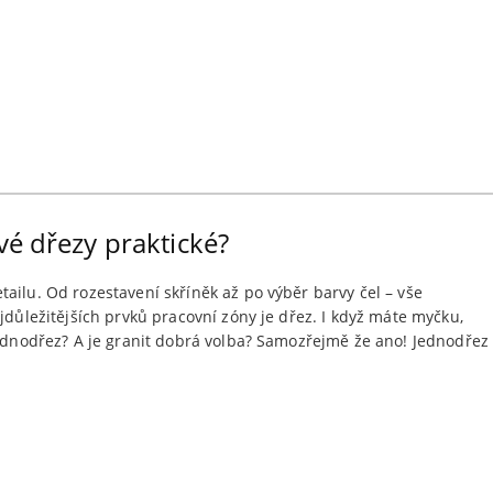
vé dřezy praktické?
ailu. Od rozestavení skříněk až po výběr barvy čel – vše
jdůležitějších prvků pracovní zóny je dřez. I když máte myčku,
jednodřez? A je granit dobrá volba? Samozřejmě že ano! Jednodřez