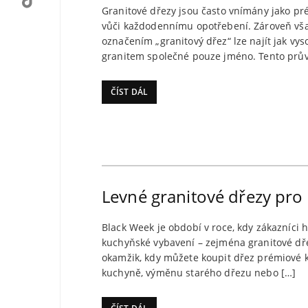
Granitové dřezy jsou často vnímány jako pré
vůči každodennímu opotřebení. Zároveň vša
označením „granitový dřez“ lze najít jak vyso
granitem společné pouze jméno. Tento průvo
ČÍST DÁL
Levné granitové dřezy pro
Black Week je období v roce, kdy zákazníci hl
kuchyňské vybavení – zejména granitové dřez
okamžik, kdy můžete koupit dřez prémiové 
kuchyně, výměnu starého dřezu nebo […]