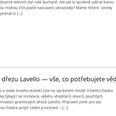
razně ovlivnit styl celé kuchyně. Ale jak si správně vybrat barvu
ebu mohou lišit podle nastavení obrazovky? Máme řešení: vzorky
bjednat si […]
 dřezu Lavello — vše, co potřebujete vě
llo a máte mnoho otázek? Jste na správném místě! V tomto článku
ky týkající se instalace, výběru vhodných otvorů, použitých
nstalací granitových dřezů Lavello. Připravili jsme pro vás
hou hladce projít celým procesem – […]