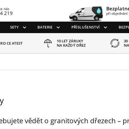
Bezplatn
te nás
4 219
při objednání 
SETY
BATERIE
PŘÍSLUŠENSTVÍ
BEZP
10 LET ZÁRUKY
30
RO CE ATEST
NA KAŽDÝ DŘEZ
NA
y
třebujete vědět o granitových dřezech – 