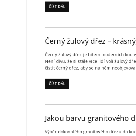
ČÍST DÁL
Černý žulový dřez – krásný
Černý žulový dřez je hitem moderních kuch
Není divu, že si stále více lidí volí žulový
čistit černý dřez, aby se na něm neobjevova
ČÍST DÁL
Jakou barvu granitového dř
Výběr dokonalého granitového dřezu do kuch