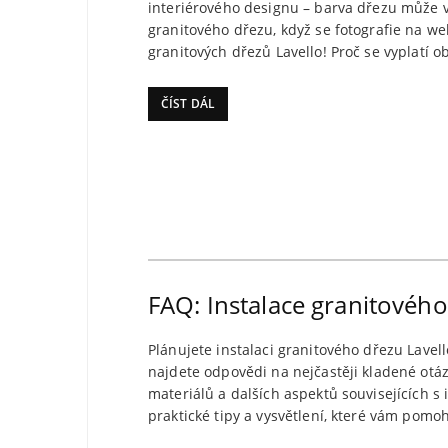
interiérového designu – barva dřezu může vý
granitového dřezu, když se fotografie na w
granitových dřezů Lavello! Proč se vyplatí o
ČÍST DÁL
FAQ: Instalace granitového
Plánujete instalaci granitového dřezu Lave
najdete odpovědi na nejčastěji kladené otáz
materiálů a dalších aspektů souvisejících s i
praktické tipy a vysvětlení, které vám pomo