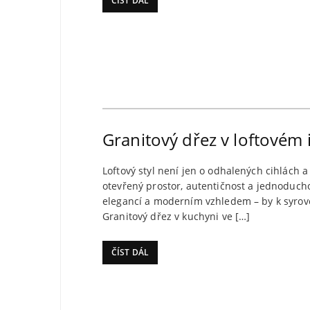
ČÍST DÁL
Granitový dřez v loftovém i
Loftový styl není jen o odhalených cihlách a 
otevřený prostor, autentičnost a jednoducho
elegancí a moderním vzhledem – by k syrové,
Granitový dřez v kuchyni ve […]
ČÍST DÁL