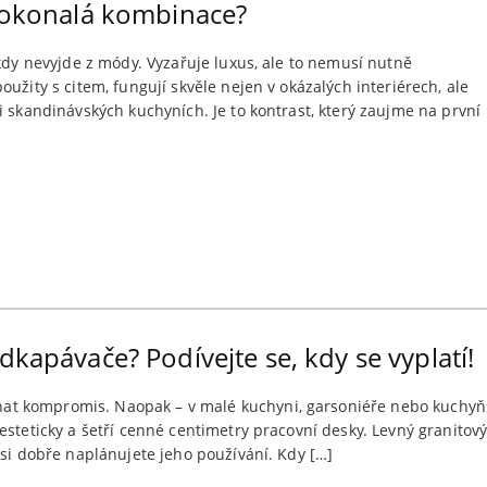
 dokonalá kombinace?
ikdy nevyjde z módy. Vyzařuje luxus, ale to nemusí nutně
užity s citem, fungují skvěle nejen v okázalých interiérech, ale
i skandinávských kuchyních. Je to kontrast, který zaujme na první
dkapávače? Podívejte se, kdy se vyplatí!
 kompromis. Naopak – v malé kuchyni, garsoniéře nebo kuchyňské
esteticky a šetří cenné centimetry pracovní desky. Levný granito
 si dobře naplánujete jeho používání. Kdy […]