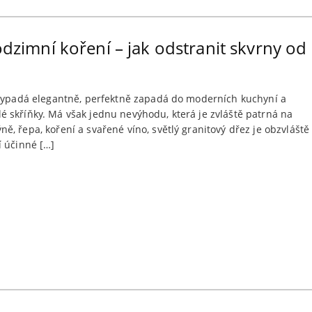
podzimní koření – jak odstranit skvrny o
 vypadá elegantně, perfektně zapadá do moderních kuchyní a
 skříňky. Má však jednu nevýhodu, která je zvláště patrná na
, řepa, koření a svařené víno, světlý granitový dřez je obzvláště
í účinné […]