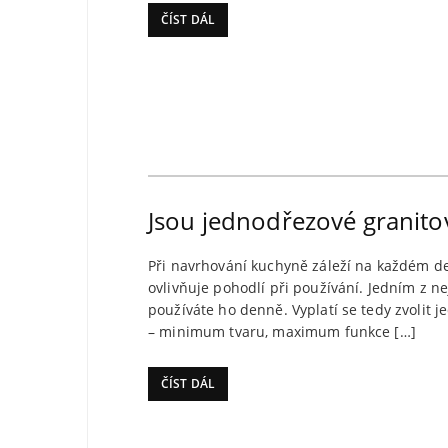
ČÍST DÁL
Jsou jednodřezové granito
Při navrhování kuchyně záleží na každém det
ovlivňuje pohodlí při používání. Jedním z ne
používáte ho denně. Vyplatí se tedy zvolit 
– minimum tvaru, maximum funkce […]
ČÍST DÁL