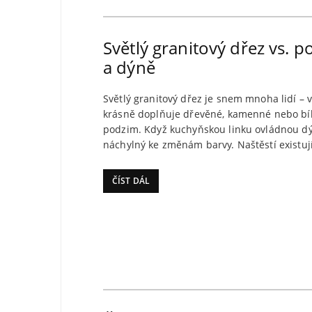
Světlý granitový dřez vs. 
a dýně
Světlý granitový dřez je snem mnoha lidí –
krásně doplňuje dřevěné, kamenné nebo bílé
podzim. Když kuchyňskou linku ovládnou dýně
náchylný ke změnám barvy. Naštěstí existuj
ČÍST DÁL