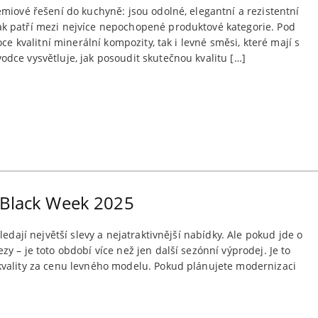
miové řešení do kuchyně: jsou odolné, elegantní a rezistentní
k patří mezi nejvíce nepochopené produktové kategorie. Pod
ce kvalitní minerální kompozity, tak i levné směsi, které mají s
dce vysvětluje, jak posoudit skutečnou kvalitu […]
 Black Week 2025
edají největší slevy a nejatraktivnější nabídky. Ale pokud jde o
y – je toto období více než jen další sezónní výprodej. Je to
kvality za cenu levného modelu. Pokud plánujete modernizaci