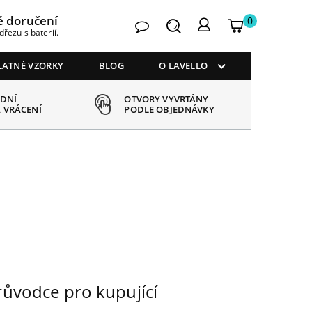
é doručení
0
Kontakt
Hledat
Můj
My
dřezu s baterií.
košík
account
LATNÉ VZORKY
BLOG
O LAVELLO
 DNÍ
OTVORY VYVRTÁNY
 VRÁCENÍ
PODLE OBJEDNÁVKY
průvodce pro kupující