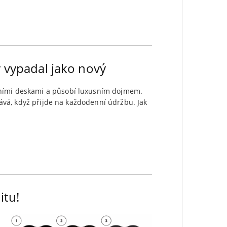
y vypadal jako nový
ovními deskami a působí luxusním dojmem.
stává, když přijde na každodenní údržbu. Jak
itu!