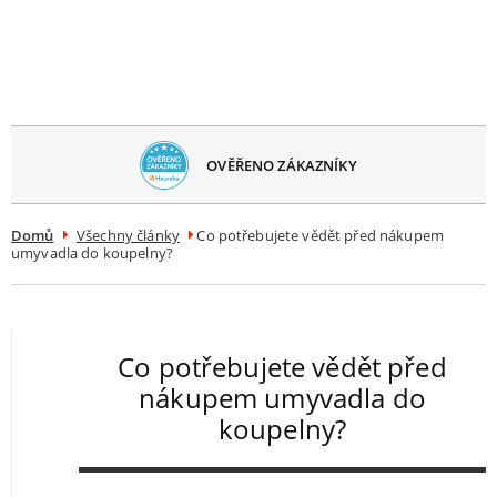
avřít
menu
BEZPLATNÉ
DORUČENÍ
Domů
Všechny články
Co potřebujete vědět před nákupem
umyvadla do koupelny?
Co potřebujete vědět před
nákupem umyvadla do
koupelny?