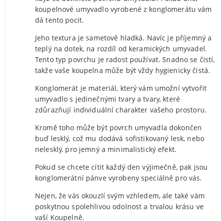
koupelnové umyvadlo vyrobené z konglomerátu vám
dá tento pocit.
Jeho textura je sametově hladká. Navíc je příjemný a
teplý na dotek, na rozdíl od keramických umyvadel.
Tento typ povrchu je radost používat. Snadno se čistí,
takže vaše koupelna může být vždy hygienicky čistá.
Konglomerát je materiál, který vám umožní vytvořit
umyvadlo s jedinečnými tvary a tvary, které
zdůrazňují individuální charakter vašeho prostoru.
Kromě toho může být povrch umyvadla dokončen
buď lesklý, což mu dodává sofistikovaný lesk, nebo
nelesklý, pro jemný a minimalistický efekt.
Pokud se chcete cítit každý den výjimečně, pak jsou
konglomerátní pánve vyrobeny speciálně pro vás.
Nejen, že vás okouzlí svým vzhledem, ale také vám
poskytnou spolehlivou odolnost a trvalou krásu ve
vaší Koupelně.