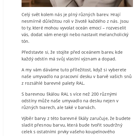
Celý svět kolem nás je plný různých barev. Hrají
nesmírně důležitou roli v životě každého z nás. Jsou
to ty, které mohou vyvolat oceán emocí – rozveselit
vás, dodat vám energii nebo nastavit melancholický
tón.
Představte si, že stojíte před oceánem barev, kde
každý odstín má svůj vlastní význam a dopad.
A my vám dáváme tuto příležitost, když si vyberete
naše umyvadlo na pracovní desku v barvě vašich snů
z rozsáhlé barevné palety RAL.
S barevnou škálou RAL s více než 200 různými
odstíny může naše umyvadlo na desku nejen v
různých tvarech, ale také v barvách.
Výběr barvy z této barevné škály zaručuje, že budete
sladit přesnou barvu, která bude tvořit soudržný
celek s ostatními prvky vašeho koupelnového