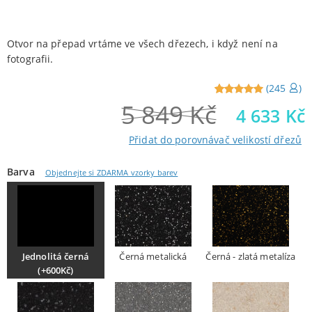
Otvor na přepad vrtáme ve všech dřezech, i když není na
fotografii.
(
245
)
5 849
Kč
Reviewed
245
4 633
Kč
5
out of
5 from
Přidat do porovnávač velikostí dřezů
customers
Barva
Objednejte si ZDARMA vzorky barev
Jednolitá černá
Černá metalická
Černá - zlatá metalíza
(+600Kč)