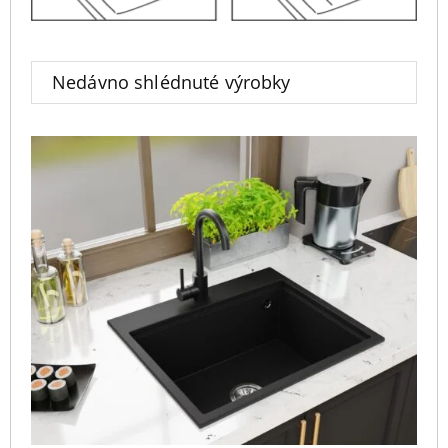
Nedávno shlédnuté výrobky