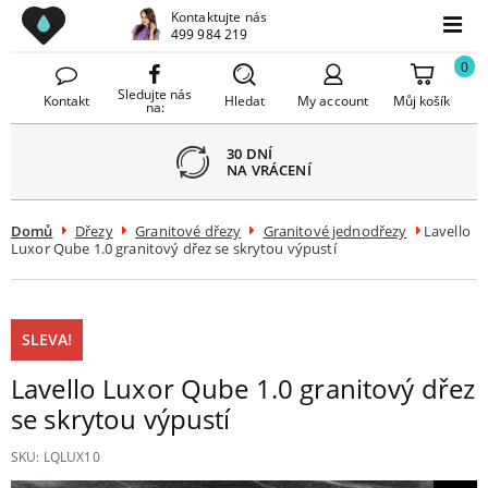
Drezy CZ
Kontaktujte nás
avřít
499 984 219
Menu
menu
0
Sledujte nás
Kontakt
Hledat
My account
Můj košík
na:
30 DNÍ
NA VRÁCENÍ
Domů
Dřezy
Granitové dřezy
Granitové jednodřezy
Lavello
Luxor Qube 1.0 granitový dřez se skrytou výpustí
SLEVA!
Lavello Luxor Qube 1.0 granitový dřez
se skrytou výpustí
SKU:
LQLUX10