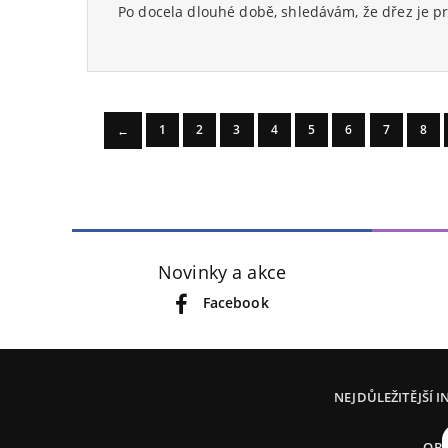
Po docela dlouhé době, shledávám, že dřez je pr
1
2
3
4
5
6
7
8
←
Novinky a akce
Facebook
NEJDŮLEŽITĚJŠÍ 
OB