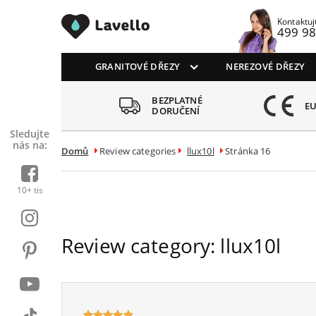
Drezy CZ
Kontaktuj
499 98
GRANITOVÉ DŘEZY
NEREZOVÉ DŘEZY
BEZPLATNÉ
ŘENO ZÁKAZNÍKY
EU
DORUČENÍ
Sledujte
nás na:
Domů
Review categories
llux10l
Stránka 16
10+ tis
Review category:
llux10l