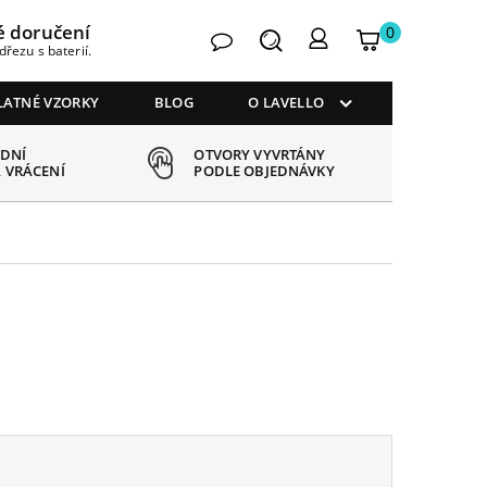
é doručení
0
Kontakt
Hledat
Můj
My
dřezu s baterií.
košík
account
LATNÉ VZORKY
BLOG
O LAVELLO
 DNÍ
OTVORY VYVRTÁNY
 VRÁCENÍ
PODLE OBJEDNÁVKY