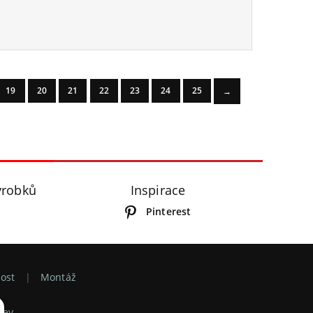
19
20
21
22
23
24
25
→
ýrobků
Inspirace
Pinterest
ost
Montáž
rev