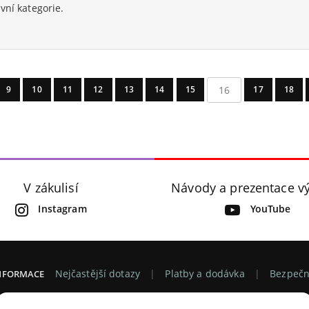
vní kategorie.
16
9
10
11
12
13
14
15
17
18
V zákulisí
Návody a prezentace v
Instagram
YouTube
Nejčastější dotazy
Platby a dodávka
Bezpečn
INFORMACE
Můj účet
O nás
Kontakt
Bezplatné vzorky ba
CHOD