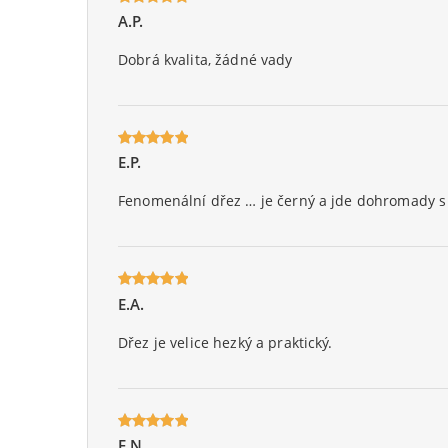
A.P.
Oceniony
5
na 5.
Dobrá kvalita, žádné vady
E.P.
Oceniony
5
na 5.
Fenomenální dřez … je černý a jde dohromady s 
E.A.
Oceniony
5
na 5.
Dřez je velice hezký a praktický.
E.N.
Oceniony