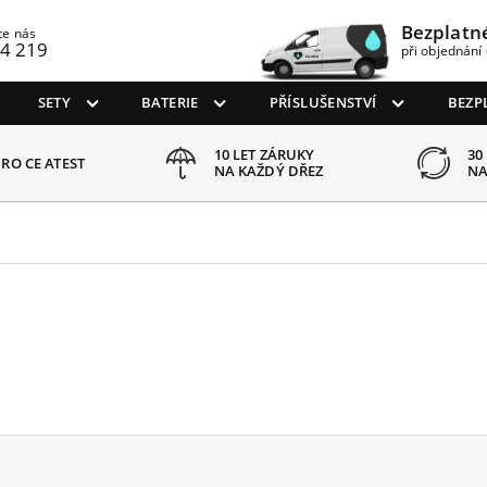
Bezplatn
te nás
4 219
při objednání 
SETY
BATERIE
PŘÍSLUŠENSTVÍ
BEZP
10 LET ZÁRUKY
30
RO CE ATEST
NA KAŽDÝ DŘEZ
NA