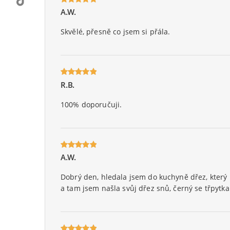
A.W.
Oceniony
5
na 5.
Skvělé, přesně co jsem si přála.
R.B.
Oceniony
5
na 5.
100% doporučuji.
A.W.
Oceniony
5
na 5.
Dobrý den, hledala jsem do kuchyně dřez, který
a tam jsem našla svůj dřez snů, černý se třpytka