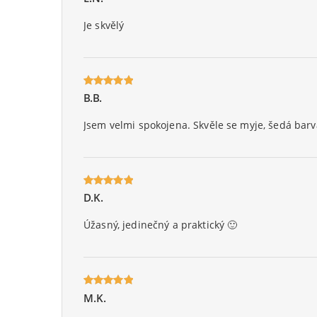
5
na 5.
Je skvělý
B.B.
Oceniony
5
na 5.
Jsem velmi spokojena. Skvěle se myje, šedá barva
D.K.
Oceniony
5
na 5.
Úžasný, jedinečný a praktický 🙂
M.K.
Oceniony
5
na 5.