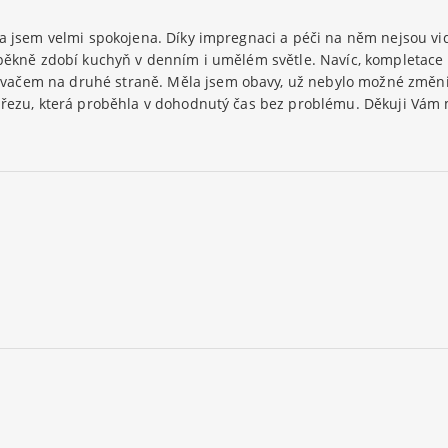
 a jsem velmi spokojena. Díky impregnaci a péči na něm nejsou vi
 pěkně zdobí kuchyň v denním i umělém světle. Navíc, kompletace 
ačem na druhé straně. Měla jsem obavy, už nebylo možné změnit
dřezu, která proběhla v dohodnutý čas bez problému. Děkuji Vám 