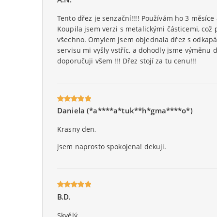
5
na 5.
Tento dřez je senzační!!!! Používám ho 3 měsíce
Koupila jsem verzi s metalickými částicemi, což
všechno. Omylem jsem objednala dřez s odkapáv
servisu mi vyšly vstříc, a dohodly jsme výměnu 
doporučuji všem !!! Dřez stojí za tu cenu!!!
Daniela (*a****a*tuk**h*gma****o*)
Oceniony
5
na 5.
Krasny den,
jsem naprosto spokojena! dekuji.
B.D.
Oceniony
5
na 5.
Skvělý