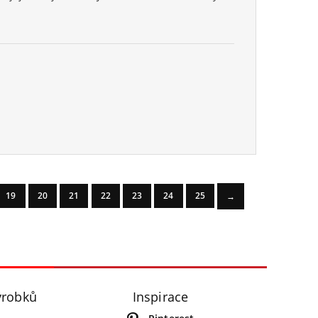
19
20
21
22
23
24
25
→
ýrobků
Inspirace