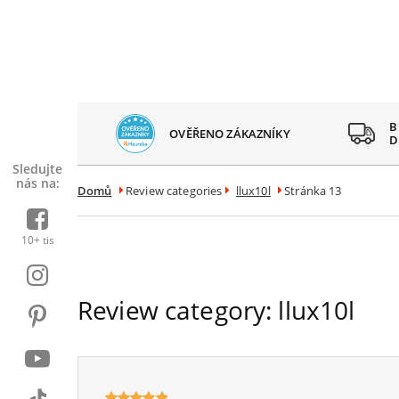
 SPOKOJENÝCH
B
OVĚŘENO ZÁKAZNÍKY
AZNÍKŮ
D
Sledujte
nás na:
Domů
Review categories
llux10l
Stránka 13
10+ tis
Review category:
llux10l