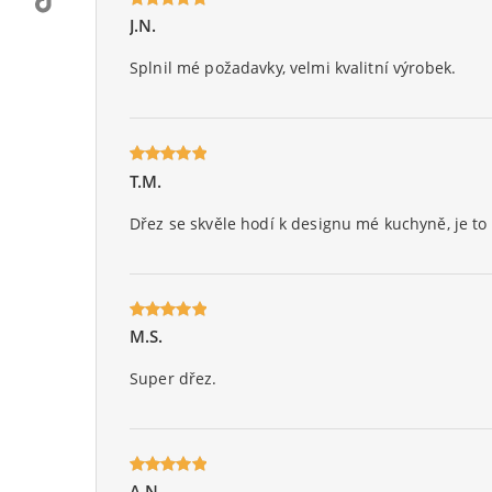
J.N.
Oceniony
5
na 5.
Splnil mé požadavky, velmi kvalitní výrobek.
T.M.
Oceniony
5
na 5.
Dřez se skvěle hodí k designu mé kuchyně, je t
M.S.
Oceniony
5
na 5.
Super dřez.
A.N.
Oceniony