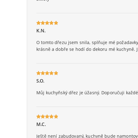
K.N.
Oceniony
5
na 5.
O tomto dřezu jsem snila, splňuje mé požadavky
krásně a dobře se hodí do dekoru mé kuchyně. J
S.O.
Oceniony
5
na 5.
Můj kuchyňský dřez je úžasný. Doporučuji každ
M.C.
Oceniony
5
na 5.
Ještě není zabudovaný, kuchyně bude namontovaná 