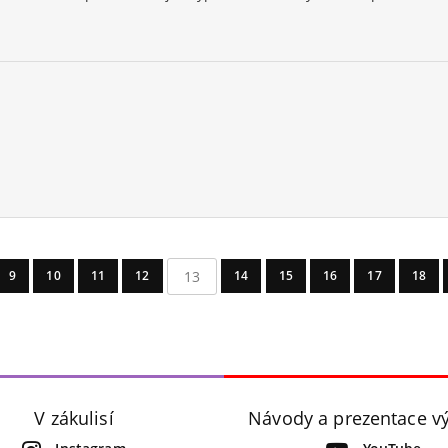
13
9
10
11
12
14
15
16
17
18
V zákulisí
Návody a prezentace v