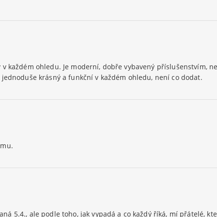
 v každém ohledu. Je moderní, dobře vybavený příslušenstvím, ne
 jednoduše krásný a funkční v každém ohledu, není co dodat.
ému.
5.4., ale podle toho, jak vypadá a co každý říká, mí přátelé, kteří