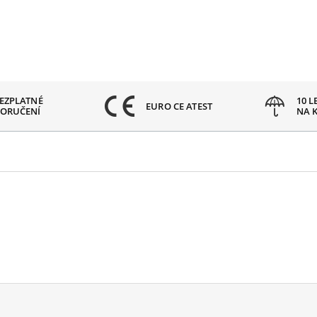
EZPLATNÉ
10 L
EURO CE ATEST
ORUČENÍ
NA 