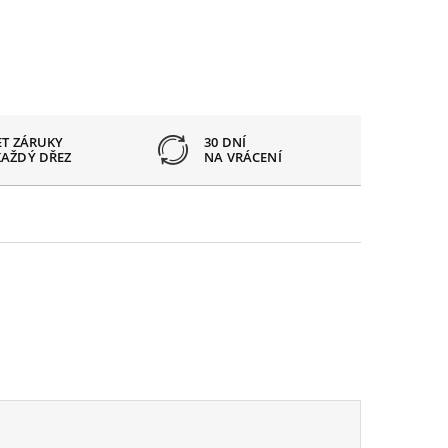
ET ZÁRUKY
30 DNÍ
OTVOR
KAŽDÝ DŘEZ
NA VRÁCENÍ
PODLE