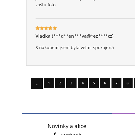
zašlu foto.
Vlaďka (***d**en***va@*ez****cz)
Oceniony
5
na 5.
S nákupem jsem byla velmi spokojená
1
2
3
4
5
6
7
8
←
Novinky a akce