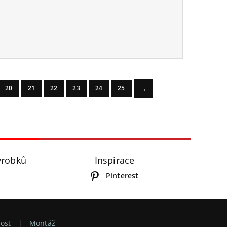
20
21
22
23
24
25
→
ýrobků
Inspirace
Pinterest
ost
Montáž