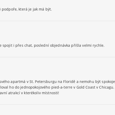
é podpoře, která je jak má být.
 spojit i přes chat, poslední objednávka přišla velmi rychle.
svého apartmá v St. Petersburgu na Floridě a nemohu být spokojen
loval ho do jednopokojového pied-a-terre v Gold Coast v Chicagu.
ní atrakcí v kterékoliv místnosti!