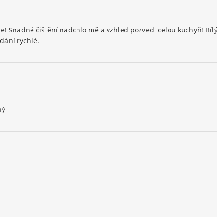
ie! Snadné čištění nadchlo mě a vzhled pozvedl celou kuchyň! Bíl
dání rychlé.
ný