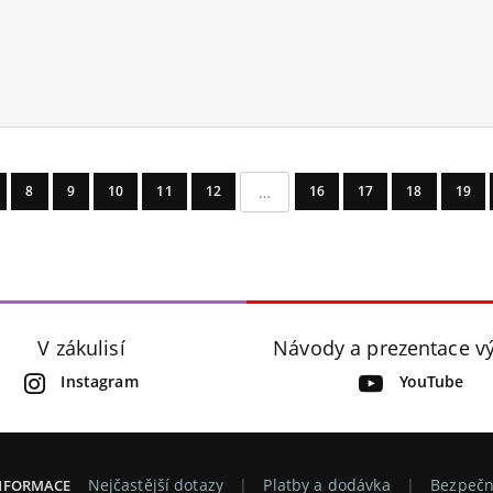
…
8
9
10
11
12
16
17
18
19
V zákulisí
Návody a prezentace v
Instagram
YouTube
Nejčastější dotazy
Platby a dodávka
Bezpečn
INFORMACE