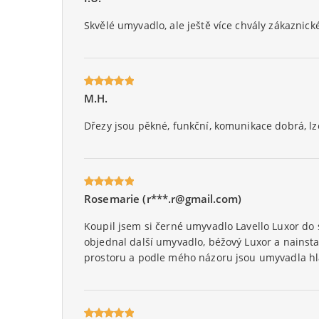
5
na 5.
Skvělé umyvadlo, ale ještě více chvály zákaznick
M.H.
Oceniony
5
na 5.
Dřezy jsou pěkné, funkční, komunikace dobrá, lze
Rosemarie (r***.r@gmail.com)
Oceniony
5
na 5.
Koupil jsem si černé umyvadlo Lavello Luxor do 
objednal další umyvadlo, béžový Luxor a nainsta
prostoru a podle mého názoru jsou umyvadla hlav