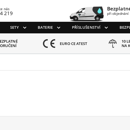
Bezplatn
te nás
4 219
při objednání 
SETY
BATERIE
PŘÍSLUŠENSTVÍ
BEZP
EZPLATNÉ
10 L
EURO CE ATEST
ORUČENÍ
NA 