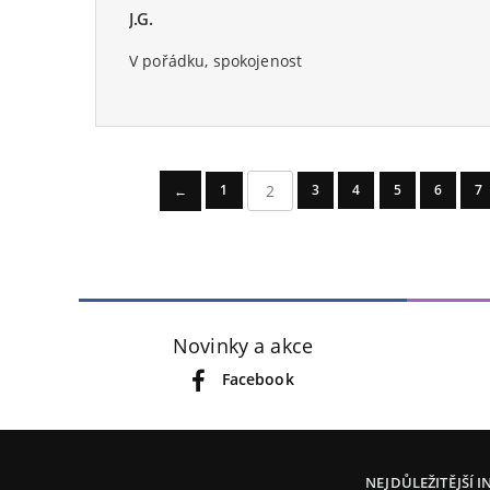
J.G.
Oceniony
5
na 5.
V pořádku, spokojenost
2
1
3
4
5
6
7
←
Novinky a akce
Facebook
NEJDŮLEŽITĚJŠÍ 