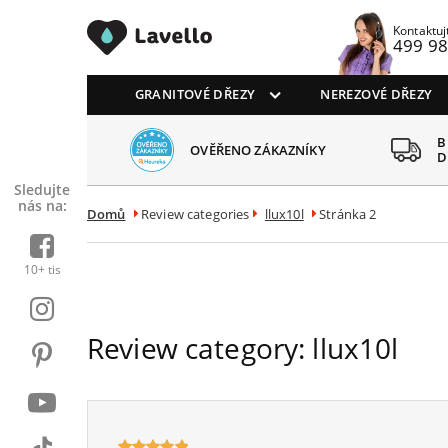
Drezy CZ
Kontaktuj
499 98
GRANITOVÉ DŘEZY
NEREZOVÉ DŘEZY
 SPOKOJENÝCH
B
OVĚŘENO ZÁKAZNÍKY
AZNÍKŮ
D
Sledujte
nás na:
Domů
Review categories
llux10l
Stránka 2
10+ tis
Review category:
llux10l