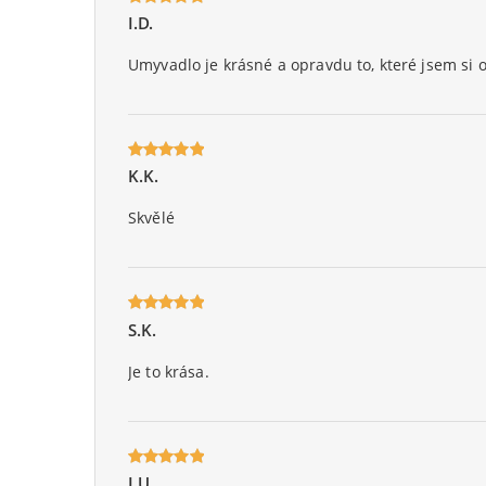
I.D.
Oceniony
5
na 5.
Umyvadlo je krásné a opravdu to, které jsem si 
K.K.
Oceniony
5
na 5.
Skvělé
S.K.
Oceniony
5
na 5.
Je to krása.
I.U.
Oceniony