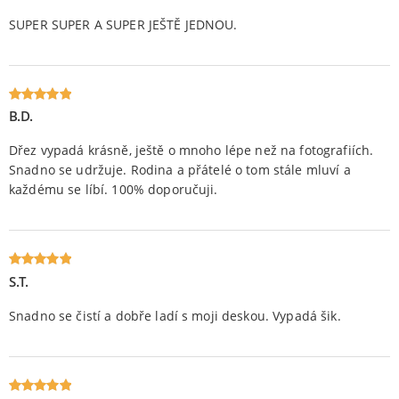
5
na 5.
SUPER SUPER A SUPER JEŠTĚ JEDNOU.
B.D.
Oceniony
5
na 5.
Dřez vypadá krásně, ještě o mnoho lépe než na fotografiích.
Snadno se udržuje. Rodina a přátelé o tom stále mluví a
každému se líbí. 100% doporučuji.
S.T.
Oceniony
5
na 5.
Snadno se čistí a dobře ladí s moji deskou. Vypadá šik.