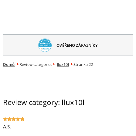
avřít
menu
OVĚŘENO ZÁKAZNÍKY
Domů
Review categories
llux10l
Stránka 22
Review category:
llux10l
A.S.
Oceniony
5
na 5.