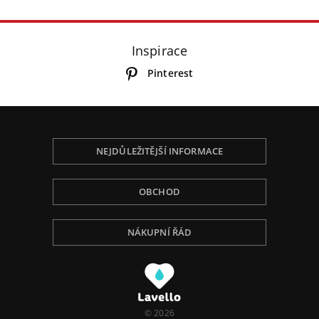
Inspirace
Pinterest
NEJDŮLEŽITĚJŠÍ INFORMACE
OBCHOD
NÁKUPNÍ ŘÁD
Používáme Cookies, abychom Vám poskytli tu
nejlepší zkušenost při procházení, přizpůsobili
obsah na stránce, analyzovali návštěvnost a ukázali
Vám relevantní reklamu. Pro více informací navštivte
naší Politiku ochrany osobních údajů.
© 2026