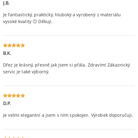
J.B.
Oceniony
5
na 5.
Je fantiastický, praktický, hluboký a vyrobený z materiálu
vysoké kvality 🙂 Děkuji.
B.K.
Oceniony
5
na 5.
Dřez je krásný, přesně jak jsem si přála. Zdravím! Zákaznický
servic je také výborný.
D.P.
Oceniony
5
na 5.
Je velmi elegantní a jsem s ním spokojen. Výrobek doporučuji.