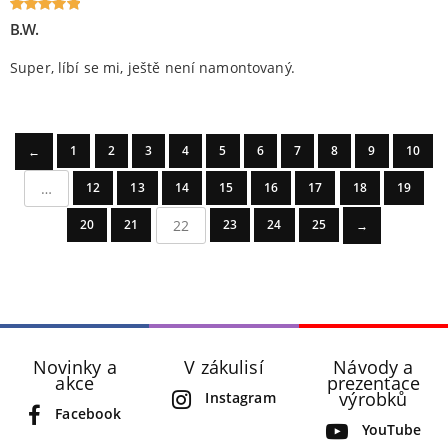
B.W.
Oceniony
5
na 5.
Super, líbí se mi, ještě není namontovaný.
1
2
3
4
5
6
7
8
9
10
←
…
12
13
14
15
16
17
18
19
22
20
21
23
24
25
→
Novinky a
V zákulisí
Návody a
akce
prezentace
výrobků
Instagram
Facebook
YouTube