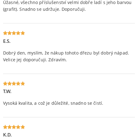
Úžasné, všechno příslušenství velmi dobře ladí s jeho barvou
(grafit). Snadno se udržuje. Doporučuji.
E.S.
Oceniony
5
na 5.
Dobrý den, myslím, že nákup tohoto dřezu byl dobrý nápad.
Velice jej doporučuji. Zdravím.
T.W.
Oceniony
5
na 5.
Vysoká kvalita, a což je důležité, snadno se čistí.
K.D.
Oceniony