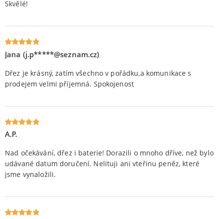
Skvělé!
Jana (j.p*****@seznam.cz)
Oceniony
5
na 5.
Dřez je krásný, zatím všechno v pořádku,a komunikace s
prodejem velmi příjemná. Spokojenost
A.P.
Oceniony
5
na 5.
Nad očekávání, dřez i baterie! Dorazili o mnoho dříve, než bylo
udávané datum doručení. Nelituji ani vteřinu peněz, které
jsme vynaložili.