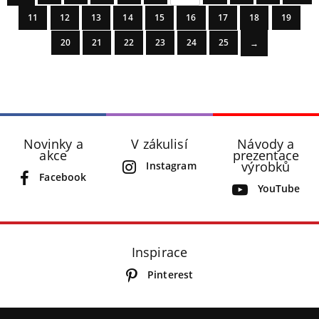
11
12
13
14
15
16
17
18
19
20
21
22
23
24
25
→
Novinky a
V zákulisí
Návody a
akce
prezentace
výrobků
Instagram
Facebook
YouTube
Inspirace
Pinterest