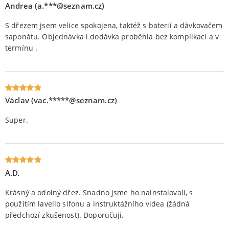
Andrea (a.***@seznam.cz)
Oceniony
5
na 5.
S dřezem jsem velice spokojena, taktéž s baterií a dávkovačem
saponátu. Objednávka i dodávka proběhla bez komplikací a v
termínu .
Václav (vac.*****@seznam.cz)
Oceniony
5
na 5.
Super.
A.D.
Oceniony
5
na 5.
Krásný a odolný dřez. Snadno jsme ho nainstalovali, s
použitím lavello sifonu a instruktážního videa (žádná
předchozí zkušenost). Doporučuji.