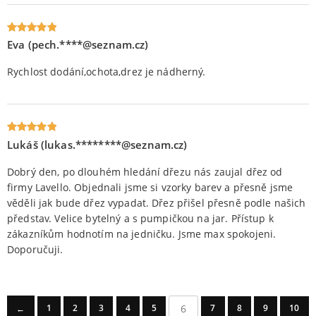
Eva (pech.****@seznam.cz)
Oceniony
5
na 5.
Rychlost dodání,ochota,drez je nádherný.
Lukáš (lukas.********@seznam.cz)
Oceniony
5
na 5.
Dobrý den, po dlouhém hledání dřezu nás zaujal dřez od
firmy Lavello. Objednali jsme si vzorky barev a přesně jsme
věděli jak bude dřez vypadat. Dřez přišel přesně podle našich
představ. Velice bytelný a s pumpičkou na jar. Přístup k
zákazníkům hodnotím na jedničku. Jsme max spokojeni.
Doporučuji.
6
1
2
3
4
5
7
8
9
10
←