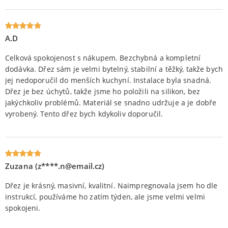
A.D
Oceniony
5
na 5.
Celková spokojenost s nákupem. Bezchybná a kompletní
dodávka. Dřez sám je velmi bytelný, stabilní a těžký, takže bych
jej nedoporučil do menších kuchyní. Instalace byla snadná.
Dřez je bez úchytů, takže jsme ho položili na silikon, bez
jakýchkoliv problémů. Materiál se snadno udržuje a je dobře
vyrobený. Tento dřez bych kdykoliv doporučil.
Zuzana (z****.n@email.cz)
Oceniony
5
na 5.
Dřez je krásný, masivní, kvalitní. Naimpregnovala jsem ho dle
instrukcí, používáme ho zatím týden, ale jsme velmi velmi
spokojeni.