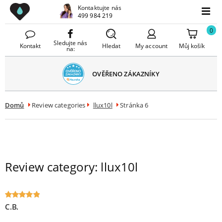
Drezy CZ
Kontaktujte nás
avřít
499 984 219
Menu
menu
0
Sledujte nás
Kontakt
Hledat
My account
Můj košík
na:
BEZPLATNÉ
ZÁKAZNÍKY
DORUČENÍ
Domů
Review categories
llux10l
Stránka 6
Review category:
llux10l
C.B.
Oceniony
5
na 5.