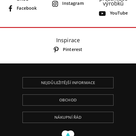
výrobků
Instagram
Facebook
YouTube
Inspirace
Pinterest
NEJDŮLEŽITĚJŠÍ INFORMACE
OBCHOD
NÁKUPNÍ ŘÁD
Používáme Cookies, abychom Vám poskytli tu
nejlepší zkušenost při procházení, přizpůsobili
obsah na stránce, analyzovali návštěvnost a ukázali