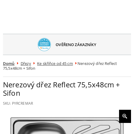
avřít
menu
OVĚŘENO ZÁKAZNÍKY
Domů
Dřezy
Ke skříňce od 45 cm
Nerezový dřez Reflect
75,5x48cm + Sifon
Nerezový dřez Reflect 75,5x48cm +
Sifon
SKU:
PYRCREMAR