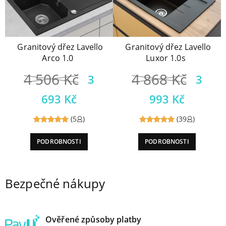
Granitový dřez Lavello
Granitový dřez Lavello
Arco 1.0
Luxor 1.0s
4 506
Kč
4 868
Kč
3
3
693
Kč
993
Kč
(5
)
(39
)
Reviewed
Reviewed
PODROBNOSTI
PODROBNOSTI
5
out of
5
out of
5
5
Bezpečné nákupy
Ověřené způsoby platby