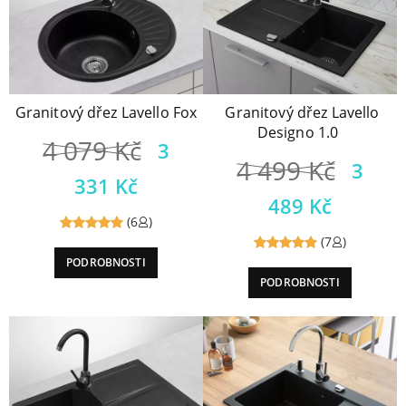
Granitový dřez Lavello Fox
Granitový dřez Lavello
Designo 1.0
4 079
Kč
3
4 499
Kč
3
331
Kč
489
Kč
(6
)
(7
)
Reviewed
PODROBNOSTI
Reviewed
5
out of
PODROBNOSTI
5
out of
5
5