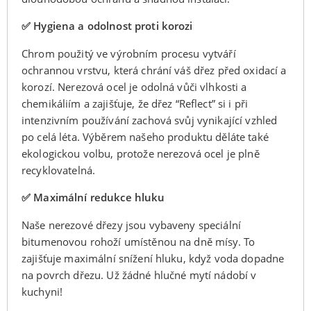
✅ Hygiena a odolnost proti korozi
Chrom použitý ve výrobním procesu vytváří
ochrannou vrstvu, která chrání váš dřez před oxidací a
korozí. Nerezová ocel je odolná vůči vlhkosti a
chemikáliím a zajišťuje, že dřez “Reflect” si i při
intenzivním používání zachová svůj vynikající vzhled
po celá léta. Výběrem našeho produktu děláte také
ekologickou volbu, protože nerezová ocel je plně
recyklovatelná.
✅ Maximální redukce hluku
Naše nerezové dřezy jsou vybaveny speciální
bitumenovou rohoží umístěnou na dně mísy. To
zajišťuje maximální snížení hluku, když voda dopadne
na povrch dřezu. Už žádné hlučné mytí nádobí v
kuchyni!