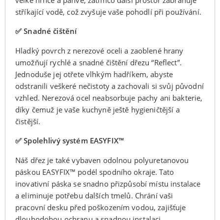
velké hrnce a pánve, zatímco další prostor zabraňuje
stříkající vodě, což zvyšuje vaše pohodlí při používání.
✅ Snadné čištění
Hladký povrch z nerezové oceli a zaoblené hrany
umožňují rychlé a snadné čištění dřezu “Reflect”.
Jednoduše jej otřete vlhkým hadříkem, abyste
odstranili veškeré nečistoty a zachovali si svůj původní
vzhled. Nerezová ocel neabsorbuje pachy ani bakterie,
díky čemuž je vaše kuchyně ještě hygieničtější a
čistější.
✅ Spolehlivý systém EASYFIX™
Náš dřez je také vybaven odolnou polyuretanovou
páskou EASYFIX™ podél spodního okraje. Tato
inovativní páska se snadno přizpůsobí místu instalace
a eliminuje potřebu dalších tmelů. Chrání vaši
pracovní desku před poškozením vodou, zajišťuje
dlouhodobou ochranu a snadnou instalaci.