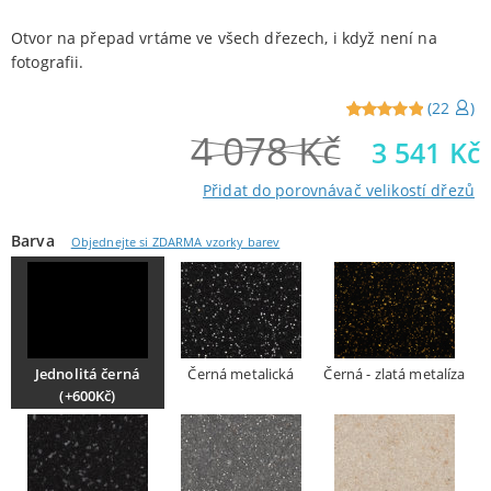
Otvor na přepad vrtáme ve všech dřezech, i když není na
fotografii.
(
22
)
4 078
Kč
Reviewed
22
3 541
Kč
5
out of
5 from
Přidat do porovnávač velikostí dřezů
customers
Barva
Objednejte si ZDARMA vzorky barev
Jednolitá černá
Černá metalická
Černá - zlatá metalíza
(+600Kč)