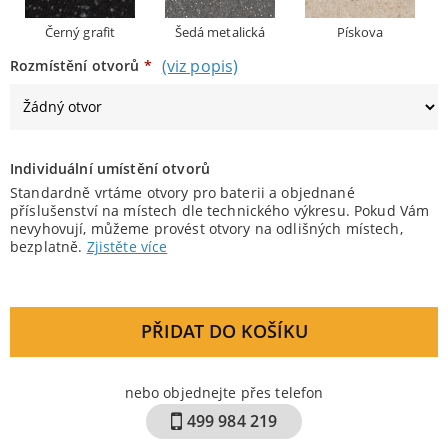
Černý grafit
Šedá metalická
Pískova
(viz popis)
Rozmístění otvorů
*
Individuální umístění otvorů
Standardně vrtáme otvory pro baterii a objednané
příslušenství na místech dle technického výkresu. Pokud Vám
nevyhovují, můžeme provést otvory na odlišných místech,
bezplatně.
Zjistěte více
PŘIDAT DO KOŠÍKU
nebo objednejte přes telefon
499 984 219