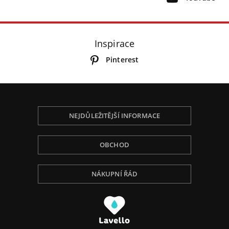
Inspirace
Pinterest
NEJDŮLEŽITĚJŠÍ INFORMACE
OBCHOD
NÁKUPNÍ ŘÁD
Používáme Cookies, abychom Vám poskytli tu
nejlepší zkušenost při procházení, přizpůsobili
obsah na stránce, analyzovali návštěvnost a ukázali
Vám relevantní reklamu. Pro více informací navštivte
naší Politiku ochrany osobních údajů.