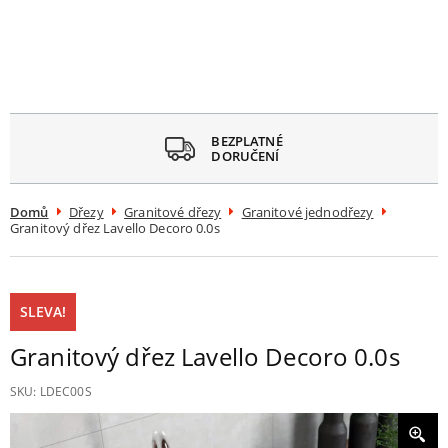
avřít
menu
BEZPLATNÉ
DORUČENÍ
Domů
Dřezy
Granitové dřezy
Granitové jednodřezy
Granitový dřez Lavello Decoro 0.0s
SLEVA!
Granitový dřez Lavello Decoro 0.0s
SKU:
LDEC00S