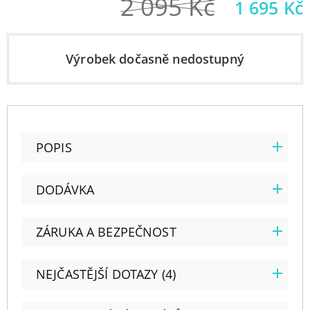
2 095
Kč
Původní
1 695
Kč
cena
byla:
Výrobek dočasně nedostupný
2
095 Kč.
POPIS
DODÁVKA
ZÁRUKA A BEZPEČNOST
NEJČASTĚJŠÍ DOTAZY (4)