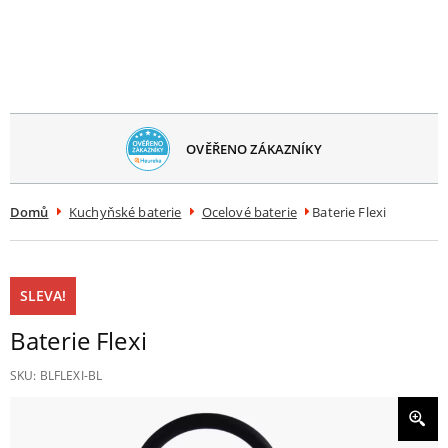
avřít
menu
OVĚŘENO ZÁKAZNÍKY
Domů
Kuchyňské baterie
Ocelové baterie
Baterie Flexi
SLEVA!
Baterie Flexi
SKU:
BLFLEXI-BL