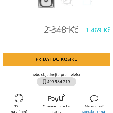
2 348
Kč
Původní
1 469
Kč
cena
byla:
2
PŘIDAT DO KOŠÍKU
348 Kč.
nebo objednejte přes telefon
499 984 219
30 dní
Ověřené způsoby
Máte dotaz?
na vrácení
platby
Kontaktujte nás