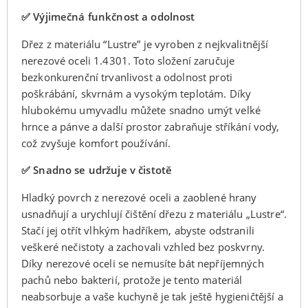
✅ Výjimečná funkčnost a odolnost
Dřez z materiálu “Lustre” je vyroben z nejkvalitnější
nerezové oceli 1.4301. Toto složení zaručuje
bezkonkurenční trvanlivost a odolnost proti
poškrábání, skvrnám a vysokým teplotám. Díky
hlubokému umyvadlu můžete snadno umýt velké
hrnce a pánve a další prostor zabraňuje stříkání vody,
což zvyšuje komfort používání.
✅ Snadno se udržuje v čistotě
Hladký povrch z nerezové oceli a zaoblené hrany
usnadňují a urychlují čištění dřezu z materiálu „Lustre“.
Stačí jej otřít vlhkým hadříkem, abyste odstranili
veškeré nečistoty a zachovali vzhled bez poskvrny.
Díky nerezové oceli se nemusíte bát nepříjemných
pachů nebo bakterií, protože je tento materiál
neabsorbuje a vaše kuchyně je tak ještě hygieničtější a