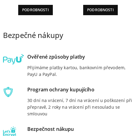
Reviewed
Reviewed
PODROBNOSTI
PODROBNOSTI
5
out of
5
out of
5
5
Bezpečné nákupy
Ověřené způsoby platby
Přijímáme platby kartou, bankovním převodem,
PayU a PayPal.
Program ochrany kupujícího
30 dní na vrácení, 7 dní na vrácení u poškození při
přepravě, 2 roky na vrácení při nesouladu se
smlouvou
Bezpečnost nákupu