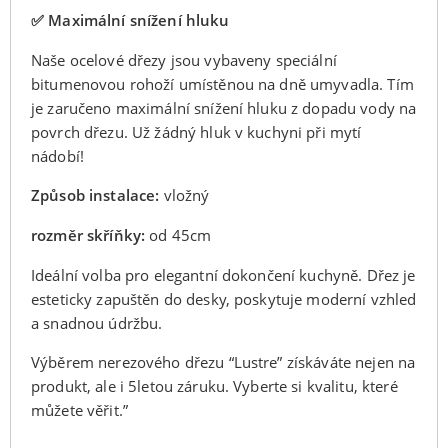
✅ Maximální snížení hluku
Naše ocelové dřezy jsou vybaveny speciální
bitumenovou rohoží umístěnou na dně umyvadla. Tím
je zaručeno maximální snížení hluku z dopadu vody na
povrch dřezu. Už žádný hluk v kuchyni při mytí
nádobí!
Způsob instalace:
vložný
rozměr skříňky:
od 45cm
Ideální volba pro elegantní dokončení kuchyně. Dřez je
esteticky zapuštěn do desky, poskytuje moderní vzhled
a snadnou údržbu.
Výběrem nerezového dřezu “Lustre” získáváte nejen na
produkt, ale i 5letou záruku. Vyberte si kvalitu, které
můžete věřit.”