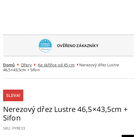
avřít
menu
OVĚŘENO ZÁKAZNÍKY
Domů
Dřezy
Ke skříňce od 45 cm
Nerezový dřez Lustre
46,5×43,5cm + Sifon
SLEVA!
Nerezový dřez Lustre 46,5×43,5cm +
Sifon
SKU:
PYRE33