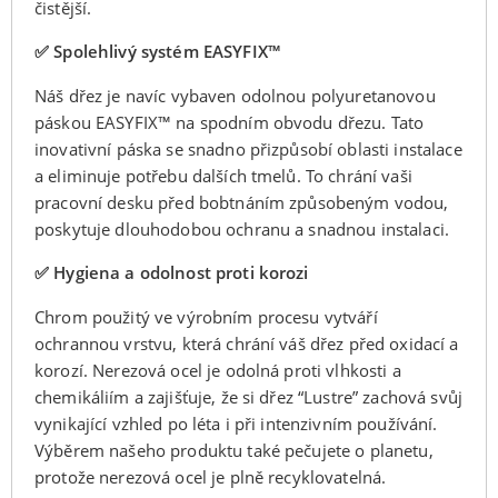
čistější.
✅ Spolehlivý systém EASYFIX™
Náš dřez je navíc vybaven odolnou polyuretanovou
páskou EASYFIX™ na spodním obvodu dřezu. Tato
inovativní páska se snadno přizpůsobí oblasti instalace
a eliminuje potřebu dalších tmelů. To chrání vaši
pracovní desku před bobtnáním způsobeným vodou,
poskytuje dlouhodobou ochranu a snadnou instalaci.
✅ Hygiena a odolnost proti korozi
Chrom použitý ve výrobním procesu vytváří
ochrannou vrstvu, která chrání váš dřez před oxidací a
korozí. Nerezová ocel je odolná proti vlhkosti a
chemikáliím a zajišťuje, že si dřez “Lustre” zachová svůj
vynikající vzhled po léta i při intenzivním používání.
Výběrem našeho produktu také pečujete o planetu,
protože nerezová ocel je plně recyklovatelná.