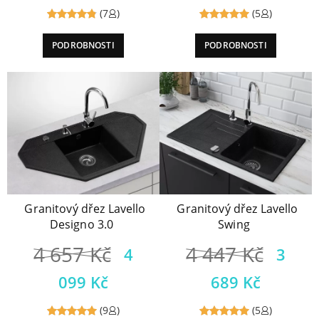
(7
)
(5
)
Reviewed
Reviewed
PODROBNOSTI
PODROBNOSTI
4.86
out
5
out of
of 5
5
Granitový dřez Lavello
Granitový dřez Lavello
Designo 3.0
Swing
4 657
Kč
4 447
Kč
4
3
099
Kč
689
Kč
(9
)
(5
)