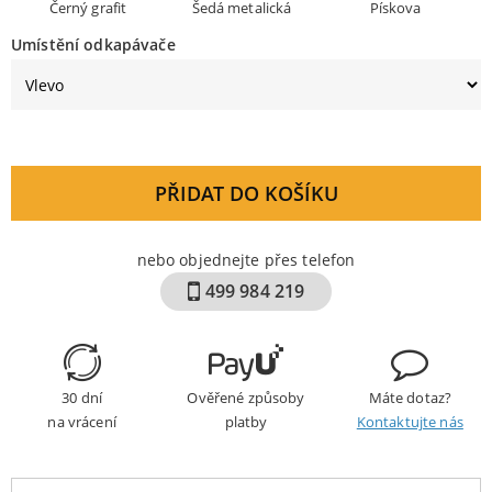
Černý grafit
Šedá metalická
Pískova
Umístění odkapávače
PŘIDAT DO KOŠÍKU
nebo objednejte přes telefon
499 984 219
30 dní
Ověřené způsoby
Máte dotaz?
na vrácení
platby
Kontaktujte nás