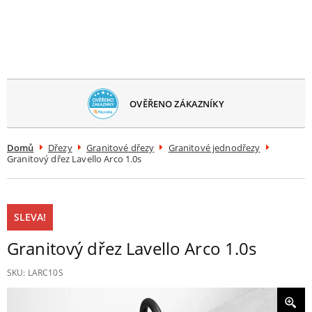
avřít
menu
OVĚŘENO ZÁKAZNÍKY
Domů
Dřezy
Granitové dřezy
Granitové jednodřezy
Granitový dřez Lavello Arco 1.0s
SLEVA!
Granitový dřez Lavello Arco 1.0s
SKU:
LARC10S