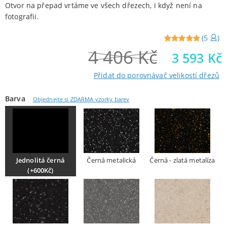
Otvor na přepad vrtáme ve všech dřezech, i když není na
fotografii.
(
5
)
4 406
Kč
Reviewed
5
3 593
Kč
5
out of
5 from
Přidat do porovnávač velikostí dřezů
customers
Barva
Objednejte si ZDARMA vzorky barev
Jednolitá černá
Černá metalická
Černá - zlatá metalíza
(+600Kč)