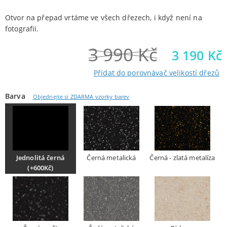
Otvor na přepad vrtáme ve všech dřezech, i když není na
fotografii.
3 990
Kč
3 190
Kč
Přidat do porovnávač velikostí dřezů
Barva
Objednejte si ZDARMA vzorky barev
Jednolitá černá
Černá metalická
Černá - zlatá metalíza
(+600Kč)