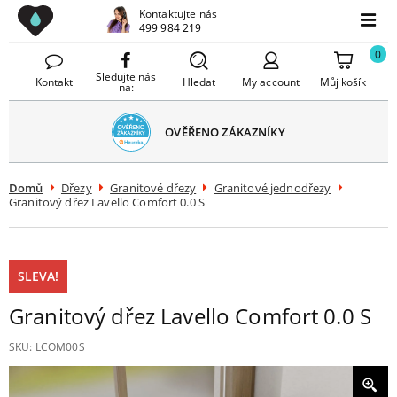
Drezy CZ
Kontaktujte nás
avřít
499 984 219
Menu
menu
0
Sledujte nás
Kontakt
Hledat
My account
Můj košík
na:
OVĚŘENO ZÁKAZNÍKY
Domů
Dřezy
Granitové dřezy
Granitové jednodřezy
Granitový dřez Lavello Comfort 0.0 S
SLEVA!
Granitový dřez Lavello Comfort 0.0 S
SKU:
LCOM00S