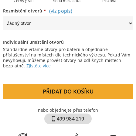
Černý grafit
Šedá metalická
Pískova
(viz popis)
Rozmístění otvorů
*
Individuální umístění otvorů
Standardně vrtáme otvory pro baterii a objednané
příslušenství na místech dle technického výkresu. Pokud Vám
nevyhovují, můžeme provést otvory na odlišných místech,
bezplatně.
Zjistěte více
PŘIDAT DO KOŠÍKU
nebo objednejte přes telefon
499 984 219