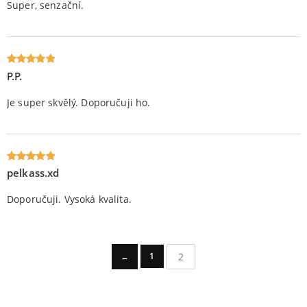
Super, senzační.
P.P.
Oceniony
5
na 5.
Je super skvělý. Doporučuji ho.
pelkass.xd
Oceniony
5
na 5.
Doporučuji. Vysoká kvalita.
2
1
←