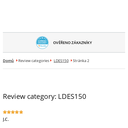
avřít
menu
OVĚŘENO ZÁKAZNÍKY
Domů
Review categories
LDES150
Stránka 2
Review category:
LDES150
J.C.
Oceniony
5
na 5.