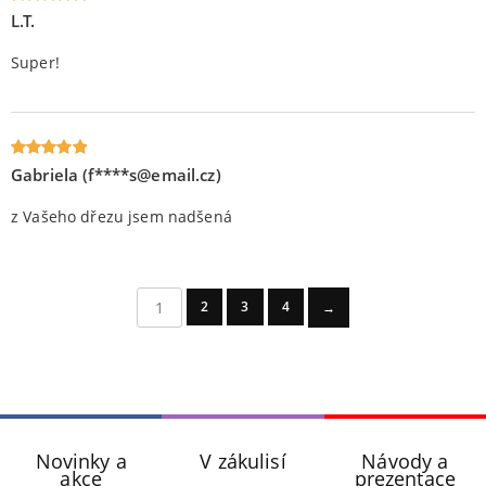
L.T.
Oceniony
5
na 5.
Super!
Gabriela (f****s@email.cz)
Oceniony
5
na 5.
z Vašeho dřezu jsem nadšená
1
2
3
4
→
Novinky a
V zákulisí
Návody a
akce
prezentace