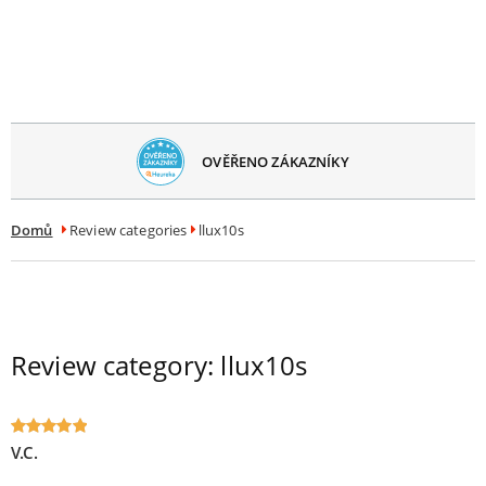
avřít
menu
OVĚŘENO ZÁKAZNÍKY
Domů
Review categories
llux10s
Review category:
llux10s
V.C.
Oceniony
5
na 5.