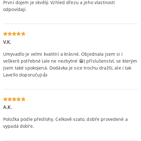
První dojem je skvělý. Vzhled dřezu a jeho vlastnosti
odpovídají.
V.K.
Oceniony
5
na 5.
Umyvadlo je velmi kvalitní a krásné. Objednala jsem si i
veškeré potřebné (ale ne nezbytné 😁) příslušenství, se kterým
jsem také spokojená. Dodávka je sice trochu dražší, ale i tak
Lavello doporučuji👍
A.K.
Oceniony
5
na 5.
Položka podle předlohy. Celkově vzato, dobře provedené a
vypadá dobře.