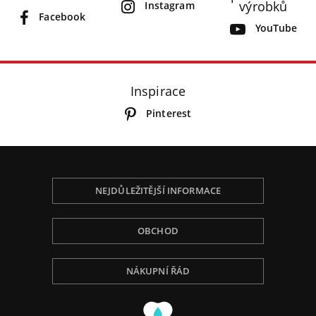
výrobků
Instagram
Facebook
YouTube
Inspirace
Pinterest
NEJDŮLEŽITĚJŠÍ INFORMACE
OBCHOD
NÁKUPNÍ ŘÁD
Používáme Cookies, abychom Vám poskytli tu
nejlepší zkušenost při procházení, přizpůsobili
obsah na stránce, analyzovali návštěvnost a ukázali