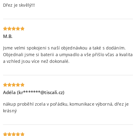
Dřez je skvělý!!!
M.B.
Oceniony
5
na 5.
Jsme velmi spokojeni s naší objednávkou a také s dodáním.
Objednali jsme si baterii a umyvadlo a vše přišlo včas a kvalita
a vzhled jsou více než dokonalé.
Adéla (kr*******@tiscali.cz)
Oceniony
5
na 5.
nákup proběhl zcela v pořádku, komunikace výborná, dřez je
krásný