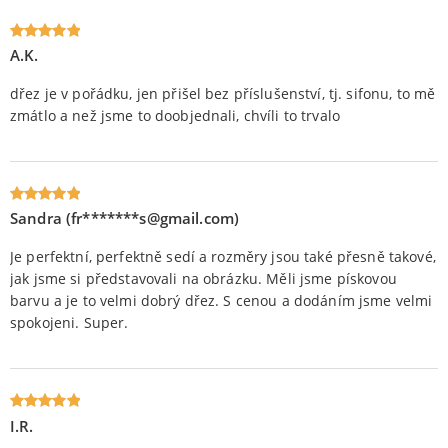
A.K.
Oceniony
5
na 5.
dřez je v pořádku, jen přišel bez příslušenství, tj. sifonu, to mě
zmátlo a než jsme to doobjednali, chvíli to trvalo
Sandra (fr*******s@gmail.com)
Oceniony
5
na 5.
Je perfektní, perfektně sedí a rozměry jsou také přesně takové,
jak jsme si představovali na obrázku. Měli jsme pískovou
barvu a je to velmi dobrý dřez. S cenou a dodáním jsme velmi
spokojeni. Super.
I.R.
Oceniony
5
na 5.