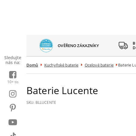
 SPOKOJENÝCH
B
OVĚŘENO ZÁKAZNÍKY
AZNÍKŮ
D
Sledujte
nás na:
Domů
Kuchyňské baterie
Ocelové baterie
Baterie L
10+ tis
Baterie Lucente
SKU:
BLLUCENTE