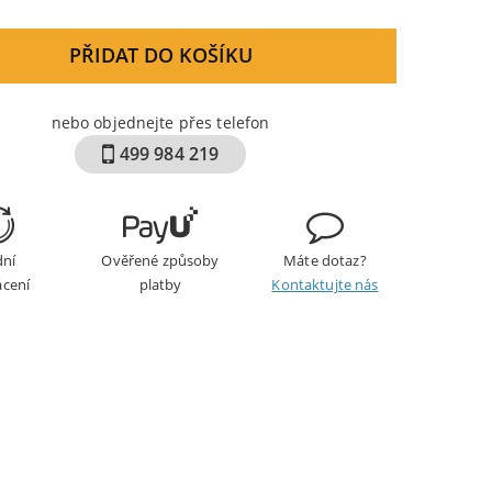
PŘIDAT DO KOŠÍKU
nebo objednejte přes telefon
499 984 219
dní
Ověřené způsoby
Máte dotaz?
ácení
platby
Kontaktujte nás