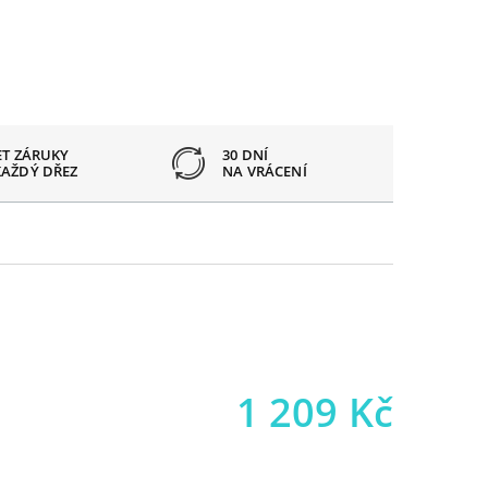
ET ZÁRUKY
30 DNÍ
OTVOR
KAŽDÝ DŘEZ
NA VRÁCENÍ
PODLE
1 209
Kč