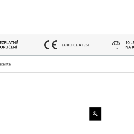
EZPLATNÉ
10 L
EURO CE ATEST
ORUČENÍ
NA 
ucente