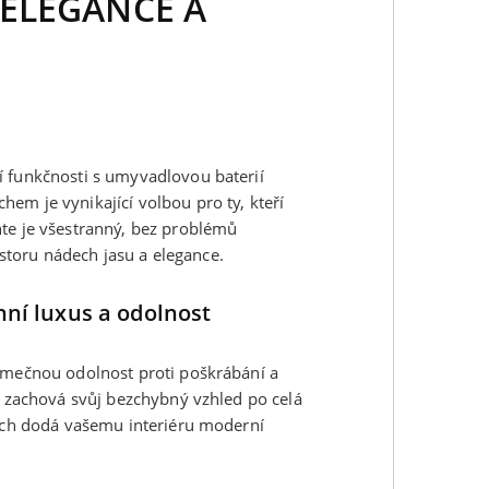
ELEGANCE A
í funkčnosti s umyvadlovou baterií
em je vynikající volbou pro ty, kteří
nte je všestranný, bez problémů
toru nádech jasu a elegance.
ní luxus a odolnost
jimečnou odolnost proti poškrábání a
te zachová svůj bezchybný vzhled po celá
vrch dodá vašemu interiéru moderní