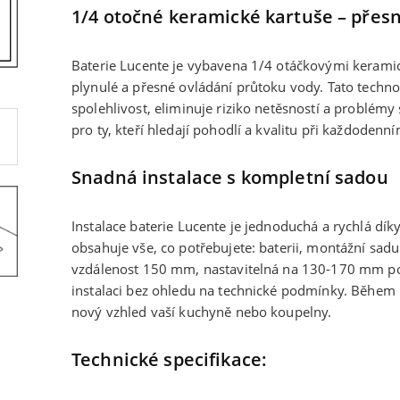
1/4 otočné keramické kartuše – přesn
Baterie Lucente je vybavena 1/4 otáčkovými keramic
plynulé a přesné ovládání průtoku vody. Tato technol
spolehlivost, eliminuje riziko netěsností a problémy s
pro ty, kteří hledají pohodlí a kvalitu při každodenn
Snadná instalace s kompletní sadou
Instalace baterie Lucente je jednoduchá a rychlá dík
obsahuje vše, co potřebujete: baterii, montážní sad
vzdálenost 150 mm, nastavitelná na 130-170 mm p
instalaci bez ohledu na technické podmínky. Během 
nový vzhled vaší kuchyně nebo koupelny.
Technické specifikace: