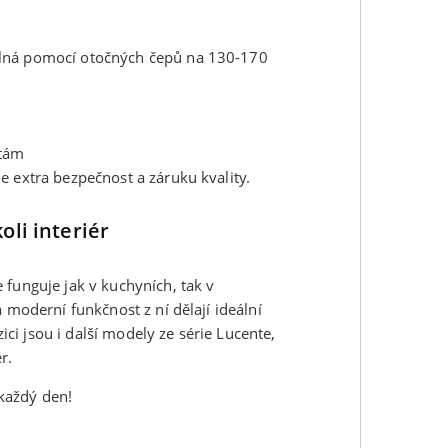
elná pomocí otočných čepů na 130-170
otám
e extra bezpečnost a záruku kvality.
oli interiér
 funguje jak v kuchyních, tak v
 moderní funkčnost z ní dělají ideální
zici jsou i další modely ze série Lucente,
r.
 každý den!