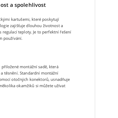
ost a spolehlivost
kými kartušemi, které poskytují
ogie zajišťuje dlouhou životnost a
 regulací teploty. Je to perfektní řešení
ím používání.
y přiložené montážní sadě, která
u a těsnění. Standardní montážní
omocí otočných konektorů, usnadňuje
několika okamžiků si můžete užívat