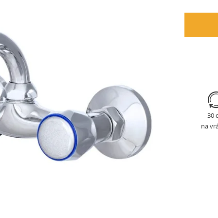
30 
na vr