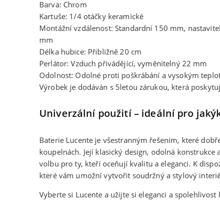
Barva: Chrom
Kartuše: 1/4 otáčky keramické
Montážní vzdálenost: Standardní 150 mm, nastavit
mm
Délka hubice: Přibližně 20 cm
Perlátor: Vzduch přivádějící, vyměnitelný 22 mm
Odolnost: Odolné proti poškrábání a vysokým tepl
Výrobek je dodáván s 5letou zárukou, která poskytuj
Univerzální použití – ideální pro jakýk
Baterie Lucente je všestranným řešením, které dobře
koupelnách. Její klasický design, odolná konstrukce a
volbu pro ty, kteří oceňují kvalitu a eleganci. K dispo
které vám umožní vytvořit soudržný a stylový interié
Vyberte si Lucente a užijte si eleganci a spolehlivost