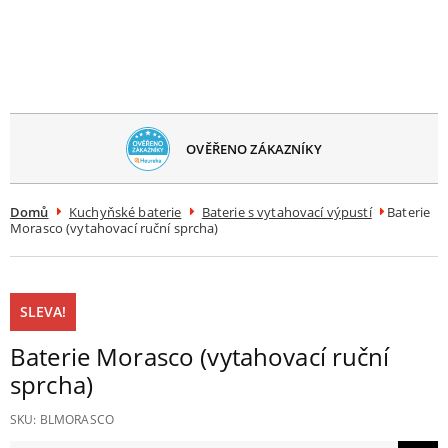
avřít
menu
OVĚŘENO ZÁKAZNÍKY
Domů
Kuchyňské baterie
Baterie s vytahovací výpustí
Baterie
Morasco (vytahovací ruční sprcha)
SLEVA!
Baterie Morasco (vytahovací ruční
sprcha)
SKU:
BLMORASCO