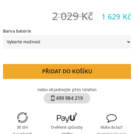
2 029
Kč
1 629
Kč
Barva baterie
PŘIDAT DO KOŠÍKU
nebo objednejte přes telefon
499 984 219
30 dní
Ověřené způsoby
Máte dotaz?
na vrácení
platby
Kontaktujte nás