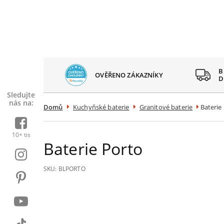
 SPOKOJENÝCH
B
OVĚŘENO ZÁKAZNÍKY
AZNÍKŮ
D
Sledujte
nás na:
Domů
Kuchyňské baterie
Granitové baterie
Baterie
10+ tis
Baterie Porto
SKU:
BLPORTO