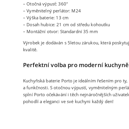
– Otočná výpusť: 360°
– Vyměnitelný perlátor: M24
– Výška baterie: 13 cm
– Dosah hubice: 21 cm od středu kohoutku
– Montážní otvor: Standardní 35 mm
Výrobek je dodáván s 5letou zárukou, která poskytuj
kvalitě.
Perfektní volba pro moderní kuchyně
Kuchyňská baterie Porto je ideálním řešením pro ty, 
a funkčnosti. S otočnou výpustí, vyměnitelným per
splní Porto očekávání i těch nejnáročnějších uživatelů.
pohodlí a eleganci ve své kuchyni každý den!