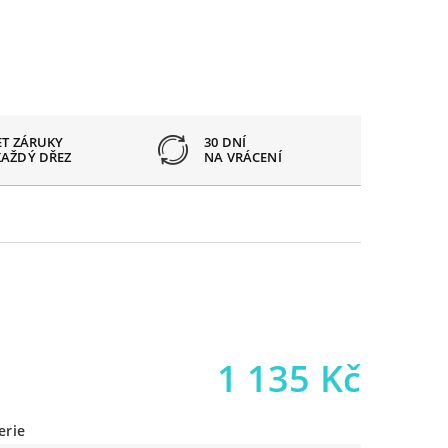
ET ZÁRUKY
30 DNÍ
OTVOR
KAŽDÝ DŘEZ
NA VRÁCENÍ
PODLE
1 135
Kč
erie