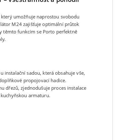
, který umožňuje naprostou svobodu
tor M24 zajišťuje optimální průtok
ky těmto funkcím se Porto perfektně
ly.
ou instalační sadou, která obsahuje vše,
 doplňkové propojovací hadice.
u dřezů, zjednodušuje proces instalace
u kuchyňskou armaturu.