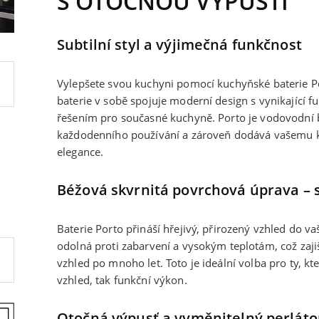
S OTOČNOU VÝPUSTÍ
Subtilní styl a výjimečná funkčnost
Vylepšete svou kuchyni pomocí kuchyňské baterie P
baterie v sobě spojuje moderní design s vynikající 
řešením pro současné kuchyně. Porto je vodovodní b
každodenního používání a zároveň dodává vašemu
elegance.
Béžová skvrnitá povrchová úprava – s
Baterie Porto přináší hřejivý, přirozený vzhled do va
odolná proti zabarvení a vysokým teplotám, což zaj
vzhled po mnoho let. Toto je ideální volba pro ty, kte
vzhled, tak funkční výkon.
Otočná výpusť a vyměnitelný perlátor