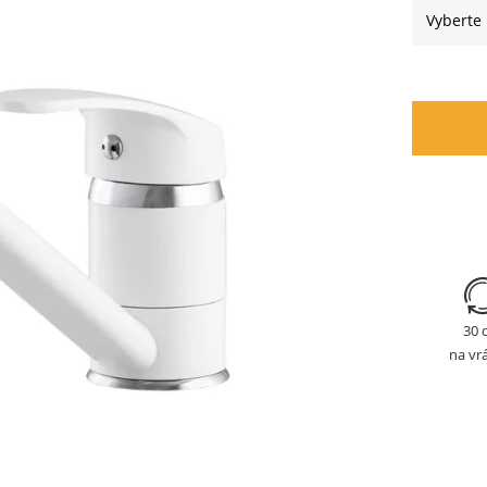
30 
na vr