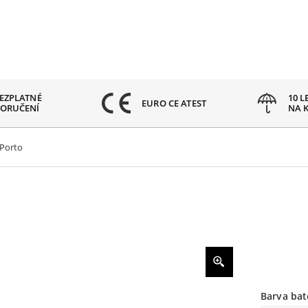
EZPLATNÉ
10 L
EURO CE ATEST
ORUČENÍ
NA 
 Porto
Barva bat