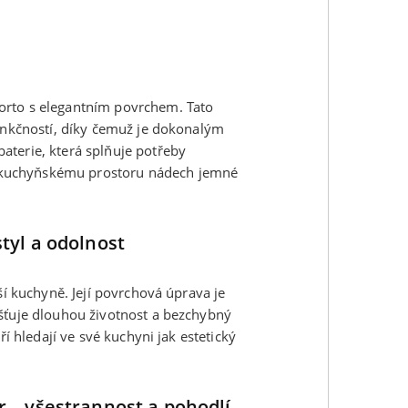
orto s elegantním povrchem. Tato
funkčností, díky čemuž je dokonalým
aterie, která splňuje potřeby
 kuchyňskému prostoru nádech jemné
tyl a odolnost
ší kuchyně. Její povrchová úprava je
išťuje dlouhou životnost a bezchybný
ří hledají ve své kuchyni jak estetický
 – všestrannost a pohodlí