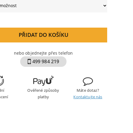
PŘIDAT DO KOŠÍKU
nebo objednejte přes telefon
499 984 219
dní
Ověřené způsoby
Máte dotaz?
ácení
platby
Kontaktujte nás