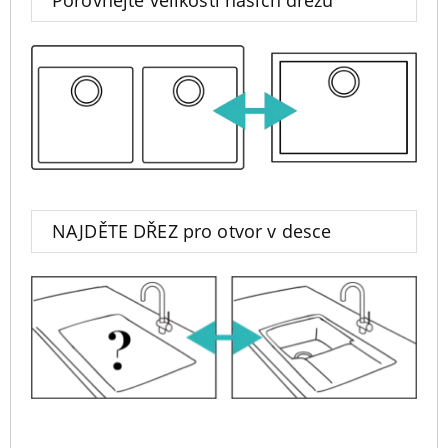
Porovnejte velikosti našich dřezů
NAJDĚTE DŘEZ pro otvor v desce