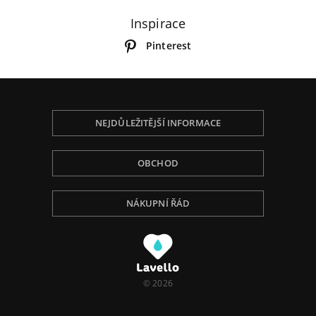
Inspirace
Pinterest
NEJDŮLEŽITĚJŠÍ INFORMACE
OBCHOD
NÁKUPNÍ ŘÁD
Používáme Cookies, abychom Vám poskytli tu
nejlepší zkušenost při procházení, přizpůsobili
obsah na stránce, analyzovali návštěvnost a ukázali
Vám relevantní reklamu. Pro více informací navštivte
naší Politiku ochrany osobních údajů.
© 2026
I understand