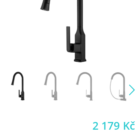
2 179
Kč