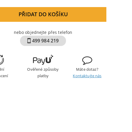
byla:
je:
149 Kč.
115 Kč
PŘIDAT DO KOŠÍKU
nebo objednejte přes telefon
499 984 219
dní
Ověřené způsoby
Máte dotaz?
ácení
platby
Kontaktujte nás