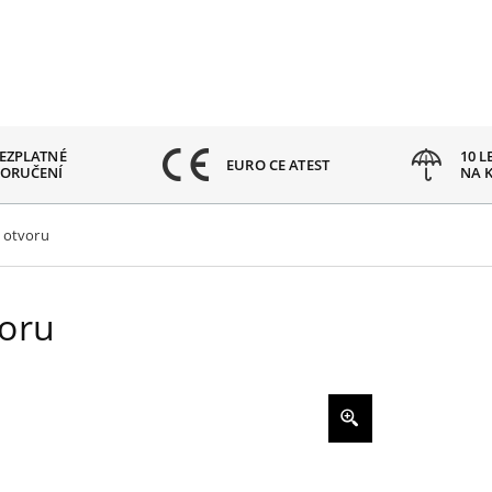
EZPLATNÉ
10 L
EURO CE ATEST
ORUČENÍ
NA 
 otvoru
voru