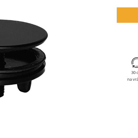
30 
na vr