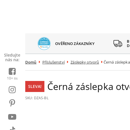
 SPOKOJENÝCH
B
OVĚŘENO ZÁKAZNÍKY
AZNÍKŮ
D
Sledujte
nás na:
Domů
Příslušenství
Záslepky otvorů
Černá záslepka
10+ tis
Černá záslepka ot
SLEVA!
SKU:
DZAS-BL