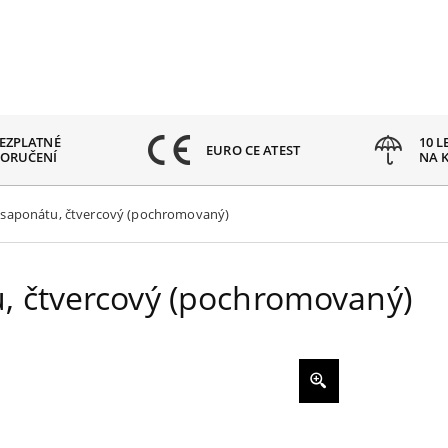
EZPLATNÉ
10 L
EURO CE ATEST
ORUČENÍ
NA 
saponátu, čtvercový (pochromovaný)
, čtvercový (pochromovaný)