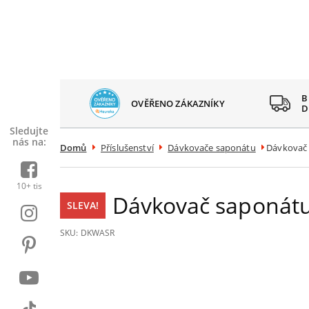
 SPOKOJENÝCH
B
OVĚŘENO ZÁKAZNÍKY
AZNÍKŮ
D
Sledujte
nás na:
Domů
Příslušenství
Dávkovače saponátu
Dávkovač 
10+ tis
Dávkovač saponátu
SLEVA!
SKU:
DKWASR