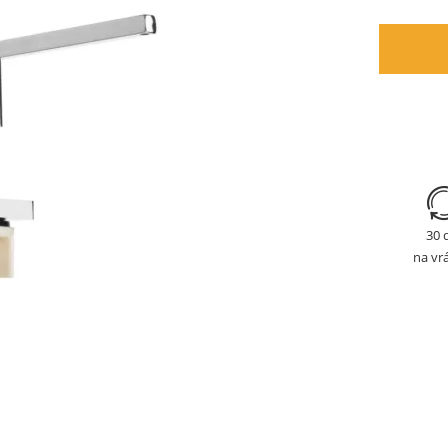
30 
na vr