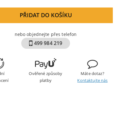
byla:
je:
749 Kč.
673 Kč
PŘIDAT DO KOŠÍKU
nebo objednejte přes telefon
499 984 219
dní
Ověřené způsoby
Máte dotaz?
ácení
platby
Kontaktujte nás