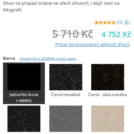
Otvor na přepad vrtáme ve všech dřezech, i když není na
fotografii.
(
10
)
5 710
Kč
Reviewed
10
4 752
Kč
5
out of
5 from
Přidat do porovnávač velikostí dřezů
customers
Barva
Objednejte si ZDARMA vzorky barev
Jednolitá černá
Černá metalická
Černá - zlatá metalíza
(+600Kč)