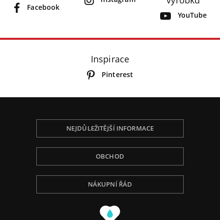
Facebook
YouTube
Inspirace
Pinterest
NEJDŮLEŽITĚJŠÍ INFORMACE
OBCHOD
NÁKUPNÍ ŘÁD
Používáme Cookies, abychom Vám poskytli tu
nejlepší zkušenost při procházení, přizpůsobili
obsah na stránce, analyzovali návštěvnost a ukázali
Vám relevantní reklamu. Pro více informací navštivte