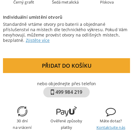
Černý grafit
Šedá metalická
Pískova
Individuální umístění otvorů
Standardně vrtáme otvory pro baterii a objednané
příslušenství na místech dle technického výkresu. Pokud Vám
nevyhovují, můžeme provést otvory na odlišných místech,
bezplatně.
Zjistěte více
PŘIDAT DO KOŠÍKU
nebo objednejte přes telefon
499 984 219
30 dní
Ověřené způsoby
Máte dotaz?
na vrácení
platby
Kontaktujte nás