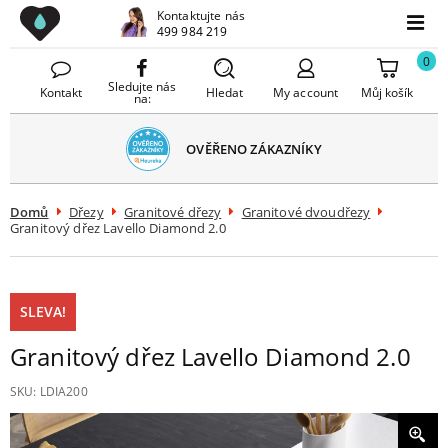
Drezy CZ
Kontaktujte nás
avřít
499 984 219
Menu
menu
0
Sledujte nás
Kontakt
Hledat
My account
Můj košík
na:
OVĚŘENO ZÁKAZNÍKY
Domů
Dřezy
Granitové dřezy
Granitové dvoudřezy
Granitový dřez Lavello Diamond 2.0
SLEVA!
Granitový dřez Lavello Diamond 2.0
SKU:
LDIA200