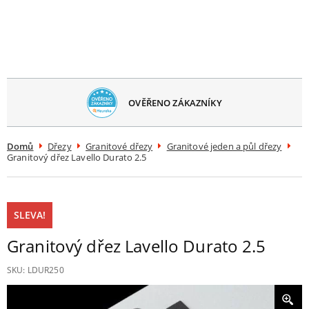
avřít
menu
OVĚŘENO ZÁKAZNÍKY
Domů
Dřezy
Granitové dřezy
Granitové jeden a půl dřezy
Granitový dřez Lavello Durato 2.5
SLEVA!
Granitový dřez Lavello Durato 2.5
SKU:
LDUR250