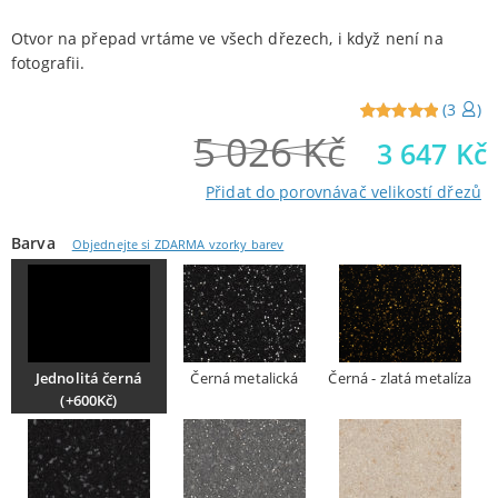
Otvor na přepad vrtáme ve všech dřezech, i když není na
fotografii.
(
3
)
5 026
Kč
Reviewed
3
3 647
Kč
5
out of
5 from
Přidat do porovnávač velikostí dřezů
customers
Barva
Objednejte si ZDARMA vzorky barev
Jednolitá černá
Černá metalická
Černá - zlatá metalíza
(+600Kč)