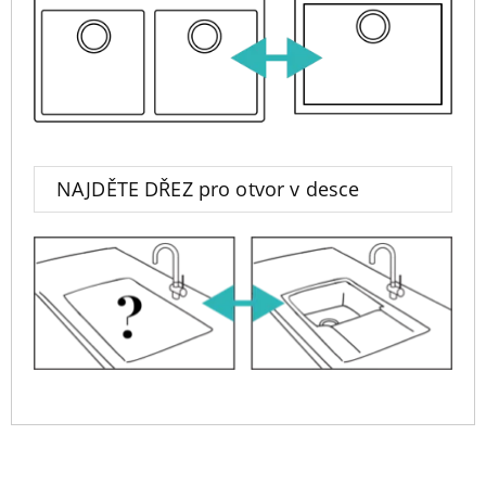
NAJDĚTE DŘEZ pro otvor v desce