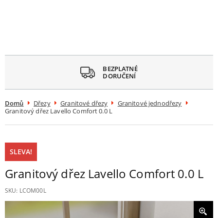
avřít
menu
BEZPLATNÉ
DORUČENÍ
Domů
Dřezy
Granitové dřezy
Granitové jednodřezy
Granitový dřez Lavello Comfort 0.0 L
SLEVA!
Granitový dřez Lavello Comfort 0.0 L
SKU:
LCOM00L