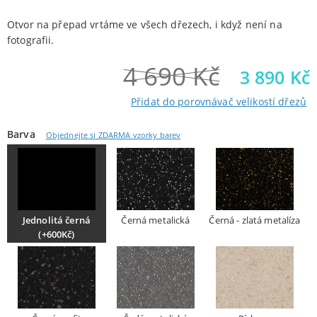
Otvor na přepad vrtáme ve všech dřezech, i když není na
fotografii.
4 690
Kč
3 890
Kč
Přidat do porovnávač velikostí dřezů
Barva
Objednejte si ZDARMA vzorky barev
Jednolitá černá
Černá metalická
Černá - zlatá metalíza
(+600Kč)