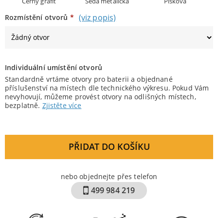
Černý grafit
Šedá metalická
Pískova
(viz popis)
Rozmístění otvorů
*
Individuální umístění otvorů
Standardně vrtáme otvory pro baterii a objednané
příslušenství na místech dle technického výkresu. Pokud Vám
nevyhovují, můžeme provést otvory na odlišných místech,
bezplatně.
Zjistěte více
PŘIDAT DO KOŠÍKU
nebo objednejte přes telefon
499 984 219