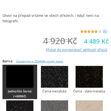
Otvor na přepad vrtáme ve všech dřezech, i když není na
fotografii.
(
1
)
4 920
Kč
Reviewed
1
4 489
Kč
5
out of
5 from
Přidat do porovnávač velikostí dřezů
customers
Barva
Objednejte si ZDARMA vzorky barev
Jednolitá černá
Černá metalická
Černá - zlatá metalíza
(+600Kč)