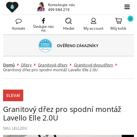
Drezy CZ
Kontaktujte nás
avřít
499 984 219
Menu
menu
0
Sledujte nás
Kontakt
Hledat
My account
Můj košík
na:
OVĚŘENO ZÁKAZNÍKY
Domů
Dřezy
Granitové dřezy
Granitové dvoudřezy
Granitový dřez pro spodní montáž Lavello Elle 2.0U
SLEVA!
Granitový dřez pro spodní montáž
Lavello Elle 2.0U
SKU:
LELL20U