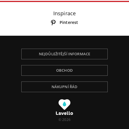
Inspirace
Pinterest
NEJDŮLEŽITĚJŠÍ INFORMACE
OBCHOD
NÁKUPNÍ ŘÁD
Používáme Cookies, abychom Vám poskytli tu
nejlepší zkušenost při procházení, přizpůsobili
obsah na stránce, analyzovali návštěvnost a ukázali
Vám relevantní reklamu. Pro více informací navštivte
naší Politiku ochrany osobních údajů.
© 2026