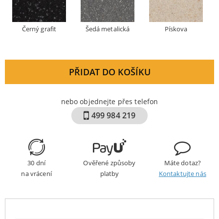
Černý grafit
Šedá metalická
Pískova
PŘIDAT DO KOŠÍKU
nebo objednejte přes telefon
499 984 219
30 dní
Ověřené způsoby
Máte dotaz?
na vrácení
platby
Kontaktujte nás