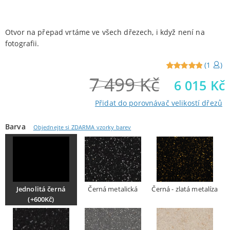
Otvor na přepad vrtáme ve všech dřezech, i když není na
fotografii.
(
1
)
7 499
Kč
Reviewed
1
6 015
Kč
5
out of
5 from
Přidat do porovnávač velikostí dřezů
customers
Barva
Objednejte si ZDARMA vzorky barev
Jednolitá černá
Černá metalická
Černá - zlatá metalíza
(+600Kč)