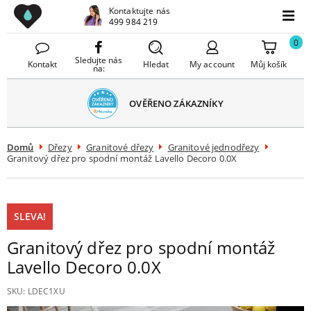
Drezy CZ
Kontaktujte nás
avřít
499 984 219
Menu
menu
0
Sledujte nás
Kontakt
Hledat
My account
Můj košík
na:
BEZPLATNÉ
DORUČENÍ
Domů
Dřezy
Granitové dřezy
Granitové jednodřezy
Granitový dřez pro spodní montáž Lavello Decoro 0.0X
SLEVA!
Granitový dřez pro spodní montáž
Lavello Decoro 0.0X
SKU:
LDEC1XU