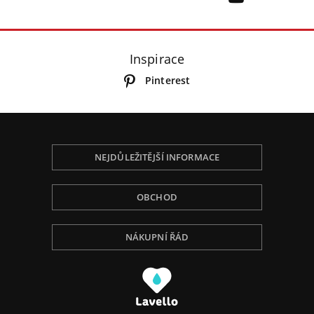
Inspirace
Pinterest
NEJDŮLEŽITĚJŠÍ INFORMACE
OBCHOD
NÁKUPNÍ ŘÁD
Používáme Cookies, abychom Vám poskytli tu
nejlepší zkušenost při procházení, přizpůsobili
obsah na stránce, analyzovali návštěvnost a ukázali
Vám relevantní reklamu. Pro více informací navštivte
naší Politiku ochrany osobních údajů.