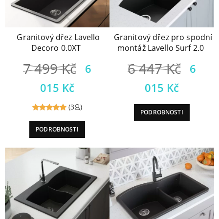
Granitový dřez Lavello
Granitový dřez pro spodní
Decoro 0.0XT
montáž Lavello Surf 2.0
7 499
Kč
6 447
Kč
6
6
015
Kč
015
Kč
(3
)
PODROBNOSTI
Reviewed
PODROBNOSTI
5
out of
5