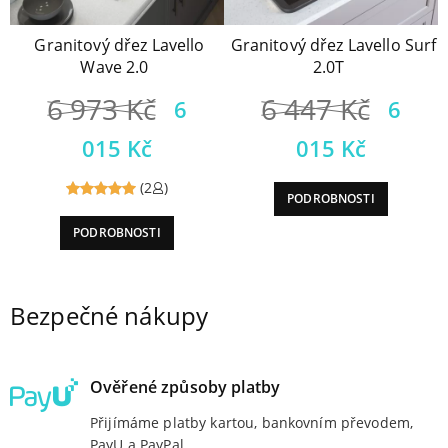
Granitový dřez Lavello
Granitový dřez Lavello Surf
Wave 2.0
2.0T
6 973
Kč
6 447
Kč
6
6
015
Kč
015
Kč
(2
)
PODROBNOSTI
Reviewed
PODROBNOSTI
5
out of
5
Bezpečné nákupy
Ověřené způsoby platby
Přijímáme platby kartou, bankovním převodem,
PayU a PayPal.