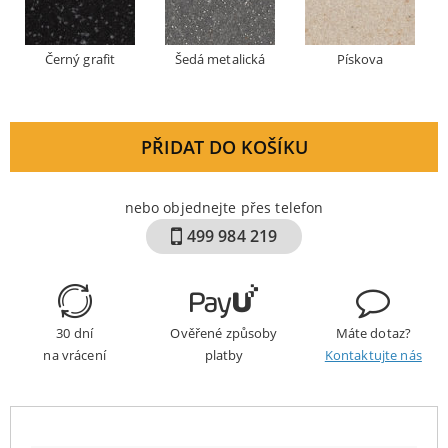
Černý grafit
Šedá metalická
Pískova
PŘIDAT DO KOŠÍKU
nebo objednejte přes telefon
499 984 219
30 dní
Ověřené způsoby
Máte dotaz?
na vrácení
platby
Kontaktujte nás