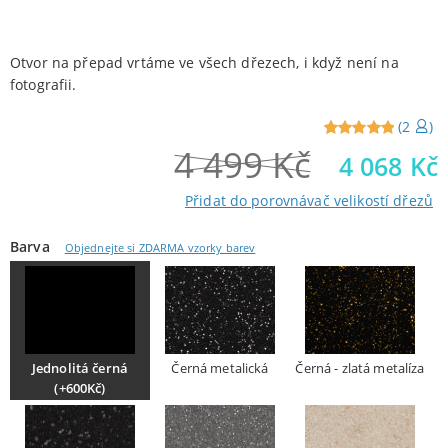
Otvor na přepad vrtáme ve všech dřezech, i když není na
fotografii.
(
2
)
4 499
Kč
Reviewed
2
4 068
Kč
5
out of
5 from
Přidat do porovnávač velikostí dřezů
customers
Barva
Objednejte si ZDARMA vzorky barev
Jednolitá černá
Černá metalická
Černá - zlatá metalíza
(+600Kč)