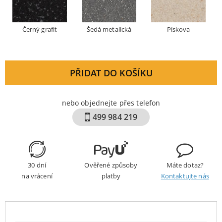
Černý grafit
Šedá metalická
Pískova
PŘIDAT DO KOŠÍKU
nebo objednejte přes telefon
499 984 219
30 dní
Ověřené způsoby
Máte dotaz?
na vrácení
platby
Kontaktujte nás