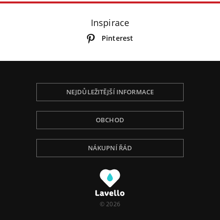
Inspirace
Pinterest
NEJDŮLEŽITĚJŠÍ INFORMACE
OBCHOD
NÁKUPNÍ ŘÁD
Používáme Cookies, abychom Vám poskytli tu
nejlepší zkušenost při procházení, přizpůsobili
obsah na stránce, analyzovali návštěvnost a ukázali
Vám relevantní reklamu. Pro více informací navštivte
naší Politiku ochrany osobních údajů.
© 2026