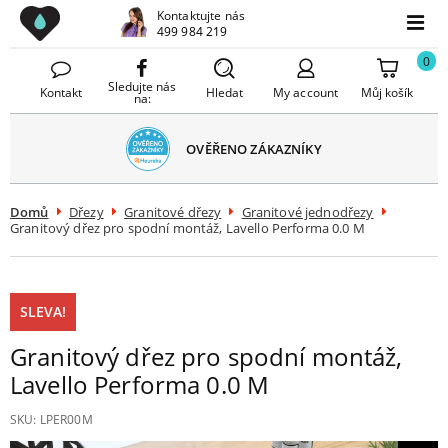
Drezy CZ
Kontaktujte nás
avřít
499 984 219
Menu
menu
0
Sledujte nás
Kontakt
Hledat
My account
Můj košík
na:
OVĚŘENO ZÁKAZNÍKY
Domů
Dřezy
Granitové dřezy
Granitové jednodřezy
Granitový dřez pro spodní montáž, Lavello Performa 0.0 M
SLEVA!
Granitový dřez pro spodní montáž,
Lavello Performa 0.0 M
SKU:
LPER00M