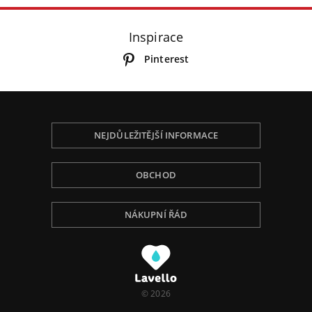
Inspirace
Pinterest
NEJDŮLEŽITĚJŠÍ INFORMACE
OBCHOD
NÁKUPNÍ ŘÁD
Používáme Cookies, abychom Vám poskytli tu
nejlepší zkušenost při procházení, přizpůsobili
obsah na stránce, analyzovali návštěvnost a ukázali
Vám relevantní reklamu. Pro více informací navštivte
naší Politiku ochrany osobních údajů.
© 2026