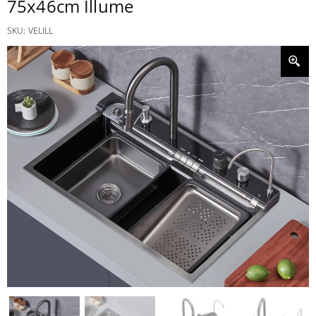
75x46cm Illume
SKU:
VELILL