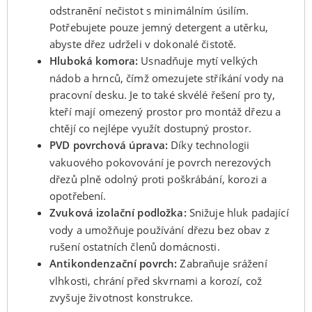
odstranění nečistot s minimálním úsilím.
Potřebujete pouze jemný detergent a utěrku,
abyste dřez udrželi v dokonalé čistotě.
Hluboká komora:
Usnadňuje mytí velkých
nádob a hrnců, čímž omezujete stříkání vody na
pracovní desku. Je to také skvélé řešení pro ty,
kteří mají omezený prostor pro montáž dřezu a
chtějí co nejlépe využít dostupný prostor.
PVD povrchová úprava:
Díky technologii
vakuového pokovování je povrch nerezových
dřezů plně odolný proti poškrábání, korozi a
opotřebení.
Zvuková izolační podložka:
Snižuje hluk padající
vody a umožňuje používání dřezu bez obav z
rušení ostatních členů domácnosti.
Antikondenzační povrch:
Zabraňuje srážení
vlhkosti, chrání před skvrnami a korozí, což
zvyšuje životnost konstrukce.