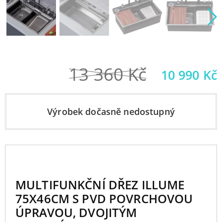
13 360
Kč
Původní
10 990
Kč
cena
byla:
Výrobek dočasně nedostupný
13
360 Kč.
MULTIFUNKČNÍ DŘEZ ILLUME
75X46CM S PVD POVRCHOVOU
ÚPRAVOU, DVOJITÝM