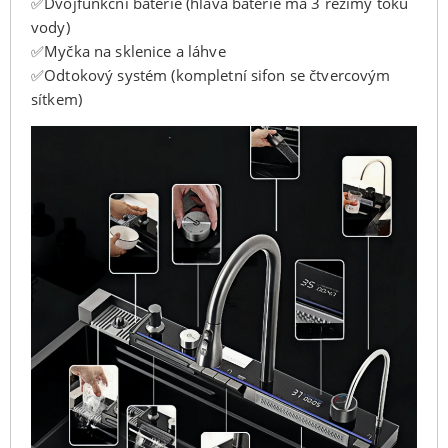
✅Dvojfunkční baterie (hlava baterie má 3 režimy toku
vody)
✅Myčka na sklenice a láhve
✅Odtokový systém (kompletní sifon se čtvercovým
sítkem)