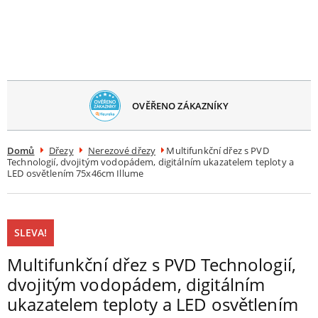
avřít
menu
BEZPLATNÉ
DORUČENÍ
Domů
Dřezy
Nerezové dřezy
Multifunkční dřez s PVD
Technologií, dvojitým vodopádem, digitálním ukazatelem teploty a
LED osvětlením 75x46cm Illume
SLEVA!
Multifunkční dřez s PVD Technologií,
dvojitým vodopádem, digitálním
ukazatelem teploty a LED osvětlením