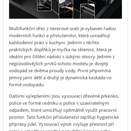
Multifunkční dřez z nerezové oceli je vybaven řadou
moderních funkcí a příslušenství, která usnadňují
každodenní práci v kuchyni. Jedním z těchto
praktických doplňků je myčka na sklenice, která je
ideální pro čištění nádobí s úzkými otvory. Jedním z
nejpůsobivějších prvků tohoto modelu je dvojitý
vodopád se dvěma proudy vody. První připomíná
jemný jarní déšť a druhý je dynamická kaskáda ve
formě vodopádu.
Dalšími vylepšeními jsou vysouvací dřevěné prkénko,
police ve formě cedníku a police s uzavíratelným
odpadem, které umožňují optimálně využít pracovní
prostor. Tato funkční příslušenství zajišťují hygienické
přípravy jídel. Vysouvací výtok zvyšuje přesnost při
práci a umožňuje snadné napuštění konvice nebo