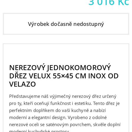
3 016
Kč
Výrobek dočasně nedostupný
NEREZOVÝ JEDNOKOMOROVÝ
DŘEZ VELUX 55×45 CM INOX OD
VELAZO
Představujeme náš výjimečný nerezový dřez určený
pro ty, kteří oceňují funkčnost i estetiku. Tento dřez je
perfektním doplňkem do vaší kuchyně a nabízí
moderní a elegantní design. Vyrobeno z odolné
nerezové oceli se saténovým povrchem, skvěle doplní
moderní kuchyňské prostory.