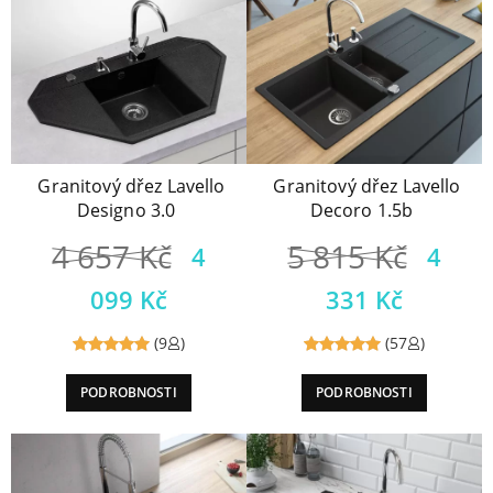
Granitový dřez Lavello
Granitový dřez Lavello
Designo 3.0
Decoro 1.5b
4 657
Kč
5 815
Kč
4
4
099
Kč
331
Kč
(9
)
(57
)
Reviewed
Reviewed
PODROBNOSTI
PODROBNOSTI
5
out of
5
out of
5
5