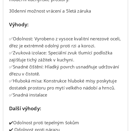
30denní možnost vrácení a 5letá záruka
Výhody:
✅Odolnost: Vyrobeno z vysoce kvalitní nerezové oceli,
dřez je extrémně odolný proti rzi a korozi.
✅Zvuková izolace: Speciální zvuk tlumící podložka
zajišťuje tichý zážitek v kuchyni.
✅Snadné čištění: Hladký povrch usnadňuje udržování
dřezu v čistotě.
✅Hluboká mísa: Konstrukce hluboké mísy poskytuje
dostatek prostoru pro mytí velkého nádobí a hrnců.
✅Snadná instalace
Další výhody:
✔️Odolnost proti tepelným šokům
✔️ Odolnost proti nárazu