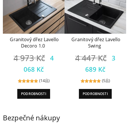
Granitový dřez Lavello
Granitový dřez Lavello
Decoro 1.0
Swing
4 973
Kč
4 447
Kč
4
3
068
Kč
689
Kč
(14
)
(5
)
Reviewed
Reviewed
PODROBNOSTI
PODROBNOSTI
5
out of
5
out of
5
5
Bezpečné nákupy