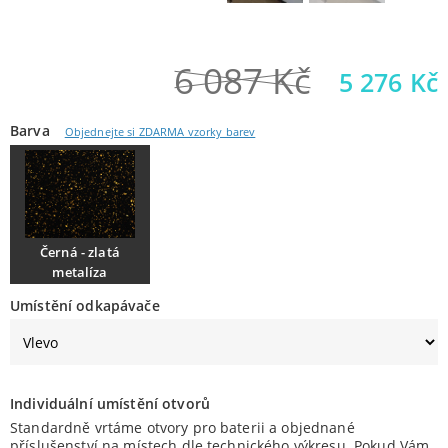
6 087
Kč
5 276
Kč
Barva
Objednejte si ZDARMA vzorky barev
Černá - zlatá
metalíza
Umístění odkapávače
Individuální umístění otvorů
Standardně vrtáme otvory pro baterii a objednané
příslušenství na místech dle technického výkresu. Pokud Vám