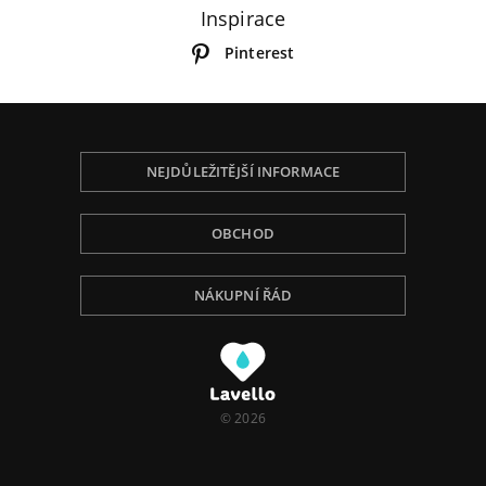
Inspirace
Pinterest
NEJDŮLEŽITĚJŠÍ INFORMACE
OBCHOD
NÁKUPNÍ ŘÁD
Používáme Cookies, abychom Vám poskytli tu
nejlepší zkušenost při procházení, přizpůsobili
obsah na stránce, analyzovali návštěvnost a ukázali
Vám relevantní reklamu. Pro více informací navštivte
naší Politiku ochrany osobních údajů.
© 2026
I understand