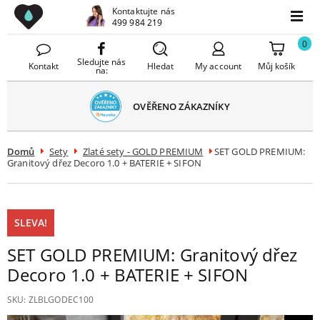
Drezy CZ
Kontaktujte nás
avřít
499 984 219
Menu
menu
0
Sledujte nás
Kontakt
Hledat
My account
Můj košík
na:
OVĚŘENO ZÁKAZNÍKY
Domů
Sety
Zlaté sety - GOLD PREMIUM
SET GOLD PREMIUM:
Granitový dřez Decoro 1.0 + BATERIE + SIFON
SLEVA!
SET GOLD PREMIUM: Granitový dřez
Decoro 1.0 + BATERIE + SIFON
SKU:
ZLBLGODEC100