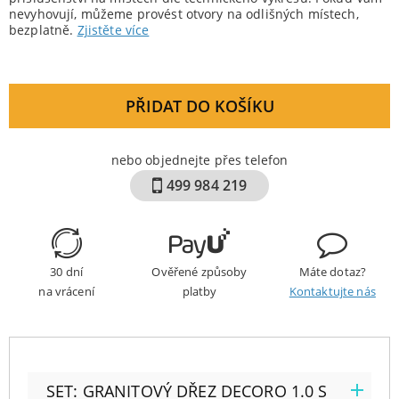
nevyhovují, můžeme provést otvory na odlišných místech,
bezplatně.
Zjistěte více
PŘIDAT DO KOŠÍKU
nebo objednejte přes telefon
499 984 219
30 dní
Ověřené způsoby
Máte dotaz?
na vrácení
platby
Kontaktujte nás
SET: GRANITOVÝ DŘEZ DECORO 1.0 S