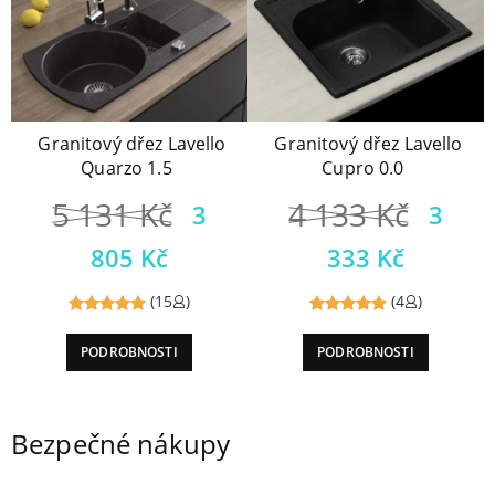
Granitový dřez Lavello
Granitový dřez Lavello
Quarzo 1.5
Cupro 0.0
5 131
Kč
4 133
Kč
3
3
805
Kč
333
Kč
(15
)
(4
)
Reviewed
Reviewed
PODROBNOSTI
PODROBNOSTI
5
out of
5
out of
5
5
Bezpečné nákupy