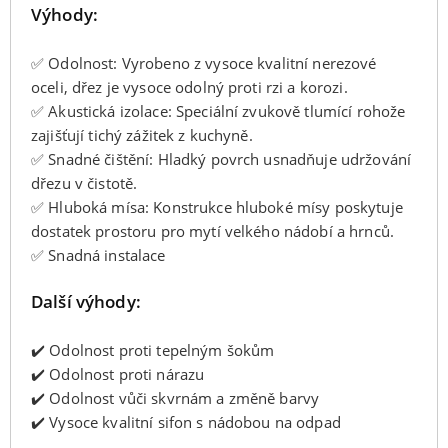
Výhody:
✅ Odolnost: Vyrobeno z vysoce kvalitní nerezové
oceli, dřez je vysoce odolný proti rzi a korozi.
✅ Akustická izolace: Speciální zvukově tlumící rohože
zajišťují tichý zážitek z kuchyně.
✅ Snadné čištění: Hladký povrch usnadňuje udržování
dřezu v čistotě.
✅ Hluboká mísa: Konstrukce hluboké mísy poskytuje
dostatek prostoru pro mytí velkého nádobí a hrnců.
✅ Snadná instalace
Další výhody:
✔️ Odolnost proti tepelným šokům
✔️ Odolnost proti nárazu
✔️ Odolnost vůči skvrnám a změně barvy
✔️ Vysoce kvalitní sifon s nádobou na odpad