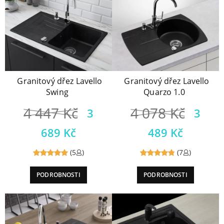
Granitový dřez Lavello
Granitový dřez Lavello
Swing
Quarzo 1.0
4 447
Kč
4 078
Kč
3
3
689
Kč
489
Kč
(5
)
(7
)
Reviewed
Reviewed
PODROBNOSTI
PODROBNOSTI
5
out of
4.86
out
5
of 5