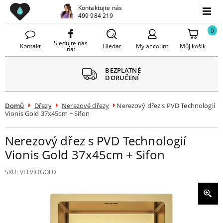
Drezy CZ
Kontaktujte nás
avřít
499 984 219
Menu
menu
0
Sledujte nás
Kontakt
Hledat
My account
Můj košík
na:
BEZPLATNÉ
DORUČENÍ
Domů
Dřezy
Nerezové dřezy
Nerezový dřez s PVD Technologií
Vionis Gold 37x45cm + Sifon
Nerezový dřez s PVD Technologií
Vionis Gold 37x45cm + Sifon
SKU:
VELVIOGOLD