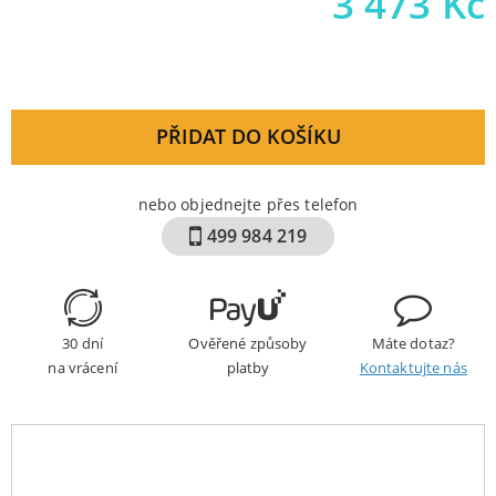
3 473
Kč
PŘIDAT DO KOŠÍKU
nebo objednejte přes telefon
499 984 219
30 dní
Ověřené způsoby
Máte dotaz?
na vrácení
platby
Kontaktujte nás