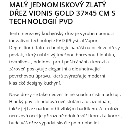
MALÝ JEDNOMISKOVÝ ZLATÝ
DŘEZ VIONIS GOLD 37×45 CM S
TECHNOLOGIÍ PVD
Tento nerezový kuchyňský dřez je vyroben pomocí
inovativní technologie PVD (Physical Vapor
Deposition). Tato technologie nanáší na ocelové dřezy
povlak, který nabízí výjimečnou barevnou hloubku,
trvanlivost, odolnost proti poškrábání a korozi a
zároveň poskytuje elegantní a dlouhotrvající
povrchovou úpravu, která zvýrazňuje moderní i
klasické designy kuchyní.
Naše dřezy se také neuvěřitelně snadno čistí a udržují.
Hladký povrch odolává nečistotám a usazeninám,
takže jej lze snadno otřít vlhkým hadříkem. A protože
nerezová ocel je přirozeně odolná vůči korozi a korozi,
bude váš dřez vypadat skvěle po mnoho let.