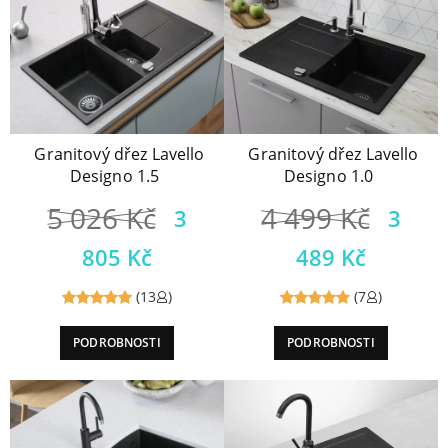
Granitový dřez Lavello
Granitový dřez Lavello
Designo 1.5
Designo 1.0
5 026
Kč
4 499
Kč
3
3
805
Kč
489
Kč
(13
)
(7
)
Reviewed
Reviewed
PODROBNOSTI
PODROBNOSTI
5
out of
5
out of
5
5