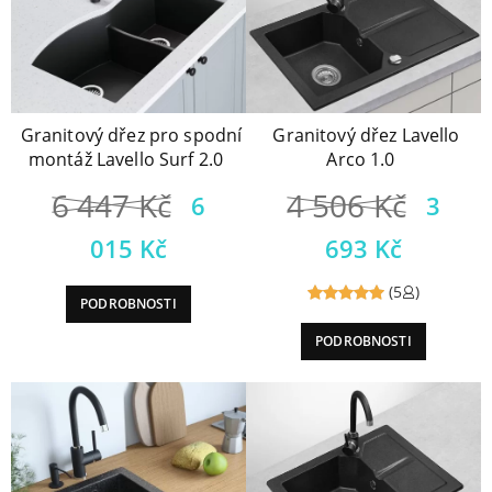
Granitový dřez pro spodní
Granitový dřez Lavello
montáž Lavello Surf 2.0
Arco 1.0
6 447
Kč
4 506
Kč
6
3
015
Kč
693
Kč
(5
)
PODROBNOSTI
Reviewed
PODROBNOSTI
5
out of
5