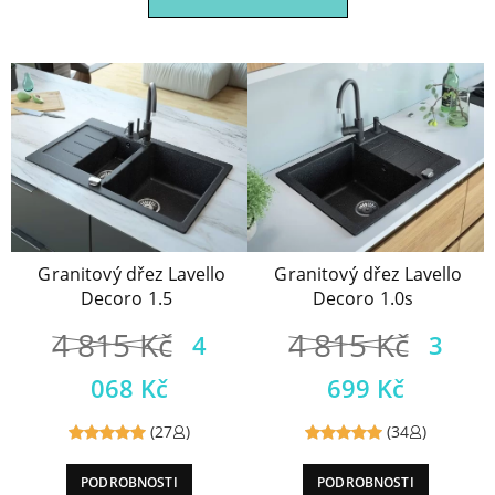
Granitový dřez Lavello
Granitový dřez Lavello
Decoro 1.5
Decoro 1.0s
4 815
Kč
4 815
Kč
4
3
068
Kč
699
Kč
(27
)
(34
)
Reviewed
Reviewed
PODROBNOSTI
PODROBNOSTI
5
out of
5
out of