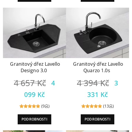
5
5
Granitový dřez Lavello
Granitový dřez Lavello
Quarzo 1.0s
Designo 3.0
4 394
Kč
4 657
Kč
3
4
331
Kč
099
Kč
(13
)
(9
)
Reviewed
Reviewed
PODROBNOSTI
PODROBNOSTI
5
out of
5
out of
5
5