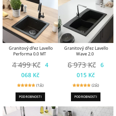
Granitový dřez Lavello
Granitový dřez Lavello
Performa 0.0 MT
Wave 2.0
4 499
Kč
6 973
Kč
4
6
068
Kč
015
Kč
(1
)
(2
)
Reviewed
Reviewed
PODROBNOSTI
PODROBNOSTI
5
out of
5
out of
5
5