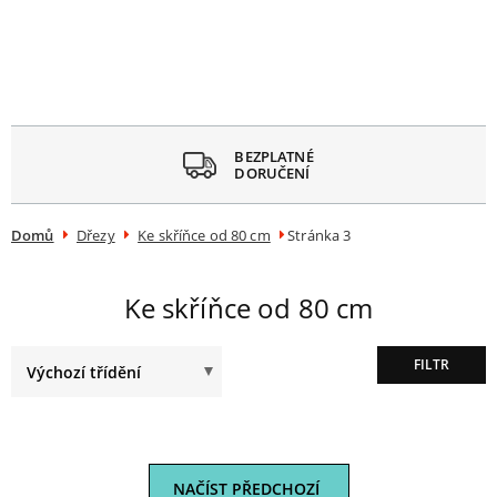
avřít
menu
BEZPLATNÉ
DORUČENÍ
Domů
Dřezy
Ke skříňce od 80 cm
Stránka 3
Ke skříňce od 80 cm
FILTR
NAČÍST PŘEDCHOZÍ