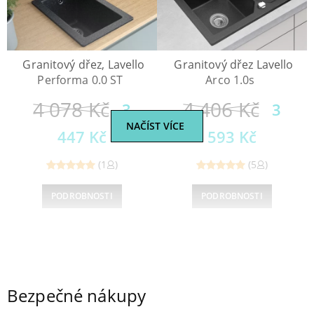
Granitový dřez, Lavello
Granitový dřez Lavello
Performa 0.0 ST
Arco 1.0s
4 078
Kč
4 406
Kč
3
3
NAČÍST VÍCE
447
Kč
593
Kč
(1
)
(5
)
Reviewed
Reviewed
PODROBNOSTI
PODROBNOSTI
5
out of
5
out of
5
5
←
1
2
Bezpečné nákupy
3