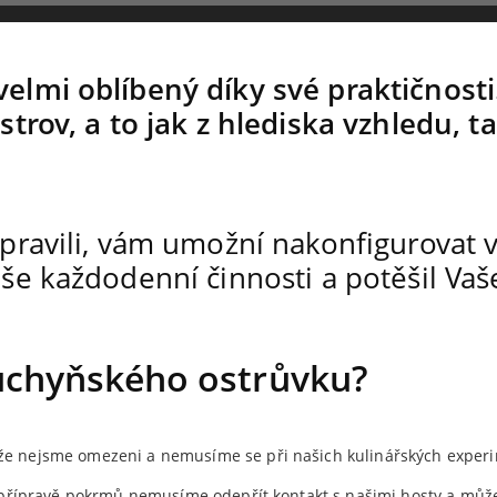
elmi oblíbený díky své praktičnosti
strov, a to jak z hlediska vzhledu, t
pravili, vám umožní nakonfigurovat v
še každodenní činnosti a potěšil Vaš
uchyňského ostrůvku?
 že nejsme omezeni a nemusíme se při našich kulinářských experi
ři přípravě pokrmů nemusíme odepřít kontakt s našimi hosty a můž