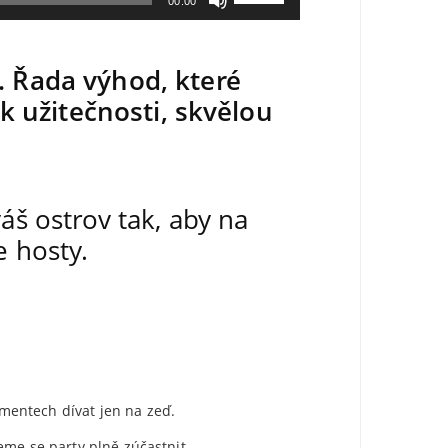
00:00
šipek
nahoru/dolů
zvýšíte
. Řada výhod, které
nebo
snížíte
ak užitečnosti, skvělou
úroveň
hlasitosti.
áš ostrov tak, aby na
e hosty.
mentech dívat jen na zeď.
eme se party plně zúčastnit.