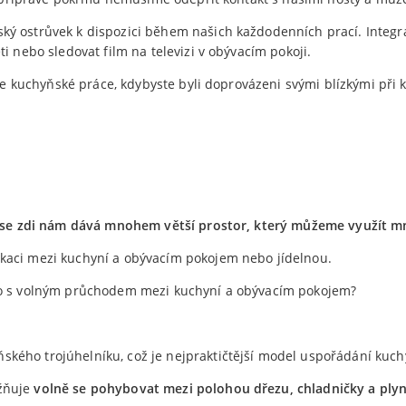
ký ostrůvek k dispozici během našich každodenních prací. Inte
i nebo sledovat film na televizi v obývacím pokoji.
aše kuchyňské práce, kdybyste byli doprovázeni svými blízkými při 
se zdi nám dává mnohem větší prostor, který můžeme využít m
kaci mezi kuchyní a obývacím pokojem nebo jídelnou.
lo s volným průchodem mezi kuchyní a obývacím pokojem?
kého trojúhelníku, což je nejpraktičtější model uspořádání kuch
žňuje
volně se pohybovat mezi polohou dřezu, chladničky a ply