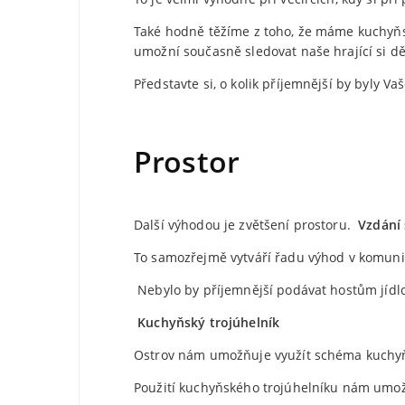
Také hodně těžíme z toho, že máme kuchyňs
umožní současně sledovat naše hrající si dět
Představte si, o kolik příjemnější by byly V
Prostor
Další výhodou je zvětšení prostoru.
Vzdání 
To samozřejmě vytváří řadu výhod v komuni
Nebylo by příjemnější podávat hostům jíd
Kuchyňský trojúhelník
Ostrov nám umožňuje využít schéma kuchyňs
Použití kuchyňského trojúhelníku nám umo