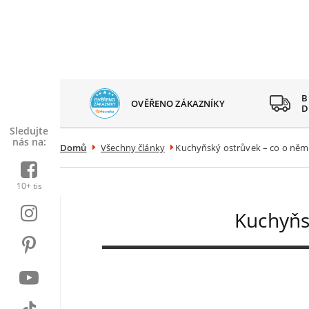
 SPOKOJENÝCH
B
OVĚŘENO ZÁKAZNÍKY
AZNÍKŮ
D
Sledujte
nás na:
Domů
Všechny články
Kuchyňský ostrůvek – co o něm
10+ tis
Kuchyňs