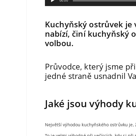
00:00
přehrávač
Kuchyňský ostrůvek je v
nabízí, činí kuchyňský o
volbou.
Průvodce, který jsme při
jedné straně usnadnil Va
Jaké jsou výhody k
Největší výhodou kuchyňského ostrůvku je,
To je velmi výhodné při večírcích, kdy si p