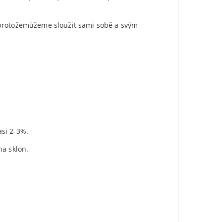
, protožemůžeme sloužit sami sobě a svým
asi 2-3%.
na sklon.