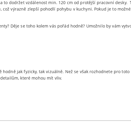
za to dodržet vzdálenost min. 120 cm od protější pracovní desky.
u
, což výrazně zlepší pohodlí pohybu v kuchyni. Pokud je to možn
enty? Děje se toho kolem vás pořád hodně? Umožnilo by vám vytvo
hodně jak fyzicky, tak vizuálně. Než se však rozhodnete pro toto 
detailům, které mohou mít vliv.