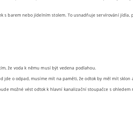
k s barem nebo jídelním stolem. To usnadňuje servírování jídla
tím, že voda k němu musí být vedena podlahou.
d jde o odpad, musíme mít na paměti, že odtok by měl mít sklon 
 bude možné vést odtok k hlavní kanalizační stoupačce s ohledem 