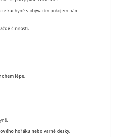
grace kuchyně s obývacím pokojem nám
každé činnosti.
nohem lépe.
yně.
nového hořáku nebo varné desky.