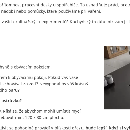
řítomnost pracovní desky u spotřebiče. To usnadňuje práci, proto
 nádobí nebo pomůcky, které používáme při vaření.
vašich kulinářských experimentů? Kuchyňský trojúhelník vám jist
chyně s obývacím pokojem.
tem k obývacímu pokoji. Pokud vás vaše
i schovávat za zeď? Nevypadal by váš krásný
cího baru?
o ostrůvku?
y. Říká se, že abychom mohli umístit mycí
ebovat min. 120 x 80 cm plochu.
ivit se pohodlně provádí v blízkosti dřezu,
bude lepší, když si v