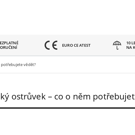
EZPLATNÉ
10 L
EURO CE ATEST
ORUČENÍ
NA 
 potřebujete vědět?
ký ostrůvek – co o něm potřebujet