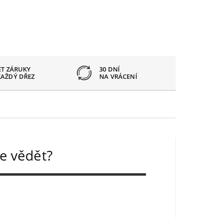
ET ZÁRUKY
30 DNÍ
OTVOR
KAŽDÝ DŘEZ
NA VRÁCENÍ
PODLE
e vědět?