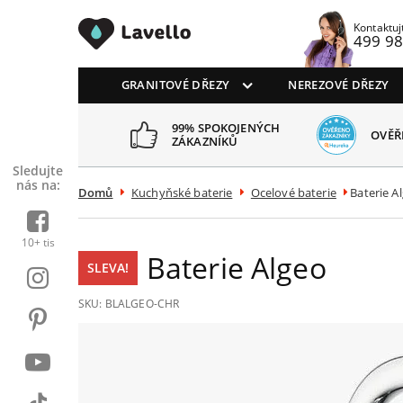
Drezy CZ
Kontaktuj
499 98
GRANITOVÉ DŘEZY
NEREZOVÉ DŘEZY
 SPOKOJENÝCH
B
OVĚŘENO ZÁKAZNÍKY
AZNÍKŮ
D
Sledujte
nás na:
Domů
Kuchyňské baterie
Ocelové baterie
Baterie A
10+ tis
Baterie Algeo
SLEVA!
SKU:
BLALGEO-CHR