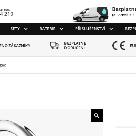
Bezplatn
te nás
4 219
při objednání 
SETY
BATERIE
PŘÍSLUŠENSTVÍ
BEZP
EZPLATNÉ
10 L
EURO CE ATEST
ORUČENÍ
NA 
lgeo