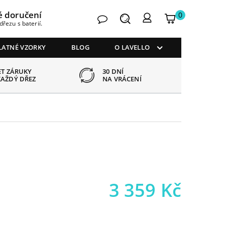
é doručení
0
Kontakt
Hledat
Můj
My
dřezu s baterií.
košík
account
LATNÉ VZORKY
BLOG
O LAVELLO
ET ZÁRUKY
30 DNÍ
OTVOR
KAŽDÝ DŘEZ
NA VRÁCENÍ
PODLE
3 359
Kč