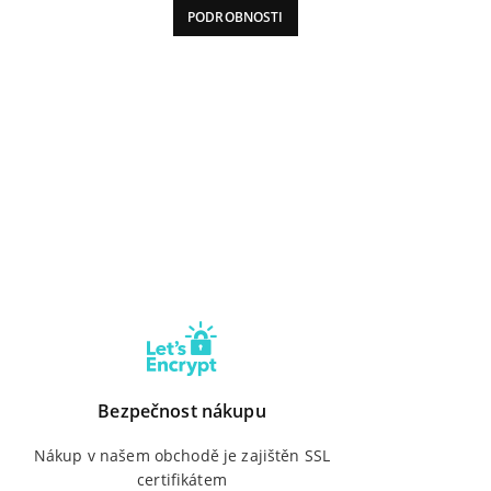
PODROBNOSTI
byla:
je:
2
1
438 Kč.
559 Kč.
Bezpečnost nákupu
Nákup v našem obchodě je zajištěn SSL
certifikátem