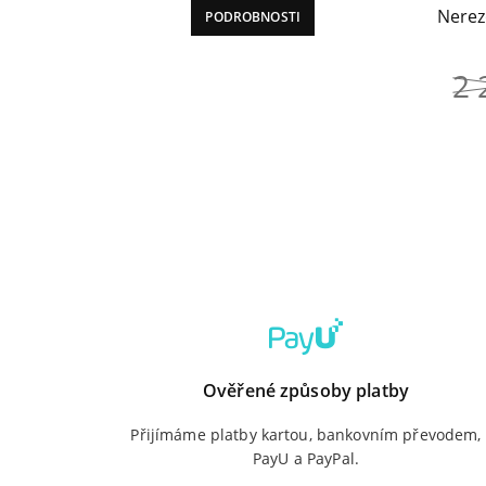
Nerez
PODROBNOSTI
byla:
je:
2
1
2
459 Kč.
579 Kč.
Ověřené způsoby platby
Přijímáme platby kartou, bankovním převodem,
PayU a PayPal.