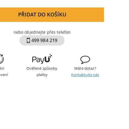
PŘIDAT DO KOŠÍKU
nebo objednejte přes telefon
499 984 219
dní
Ověřené způsoby
Máte dotaz?
ácení
platby
Kontaktujte nás