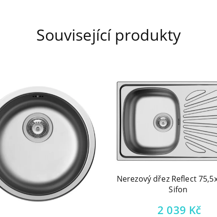
Související produkty
Nerezový dřez Reflect 75,
Sifon
í
2 039
Kč