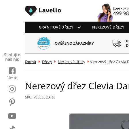
Drezy CZ
Kontaktuj
499 98
GRANITOVÉ DŘEZY
NEREZOVÉ DŘEZY
 SPOKOJENÝCH
B
OVĚŘENO ZÁKAZNÍKY
AZNÍKŮ
D
Sledujte
nás na:
Domů
Dřezy
Nerezové dřezy
Nerezový dřez Clevia 
10+ tis
Nerezový dřez Clevia Da
SKU:
VELCLEDARK