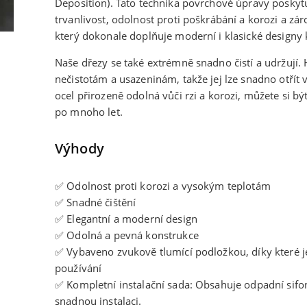
Deposition). Tato technika povrchové úpravy posky
trvanlivost, odolnost proti poškrábání a korozi a zár
který dokonale doplňuje moderní i klasické designy 
Naše dřezy se také extrémně snadno čistí a udržují.
nečistotám a usazeninám, takže jej lze snadno otřít
ocel přirozeně odolná vůči rzi a korozi, můžete si být
po mnoho let.
Výhody
✅ Odolnost proti korozi a vysokým teplotám
✅ Snadné čištění
✅ Elegantní a moderní design
✅ Odolná a pevná konstrukce
✅ Vybaveno zvukově tlumící podložkou, díky které je 
používání
✅ Kompletní instalační sada: Obsahuje odpadní sifo
snadnou instalaci.