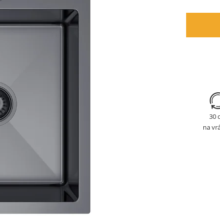
30 
na vr