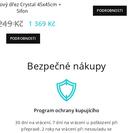
ový dřez Crystal 45x45cm +
Sifon
PODROBNOSTI
Původní
Aktuální
 249
Kč
1 369
Kč
cena
cena
PODROBNOSTI
byla:
je:
2
1
249 Kč.
Bezpečné nákupy
369 Kč.
Program ochrany kupujícího
30 dní na vrácení, 7 dní na vrácení u poškození při
přepravě, 2 roky na vrácení při nesouladu se