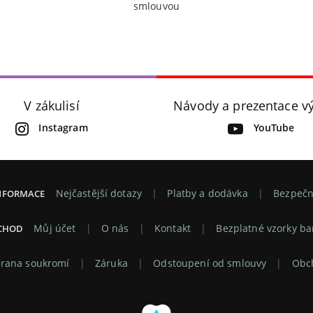
smlouvou
V zákulisí
Návody a prezentace v
Instagram
YouTube
Nejčastější dotazy
Platby a dodávka
Bezpečn
INFORMACE
Používáme Cookies, abychom Vám poskytli tu
Můj účet
O nás
Kontakt
Bezplatné vzorky ba
CHOD
nejlepší zkušenost při procházení, přizpůsobili
obsah na stránce, analyzovali návštěvnost a ukázali
rana soukromí
Záruka
Odstoupení od smlouvy
Obch
Vám relevantní reklamu. Pro více informací
navštivte naší Politiku ochrany osobních údajů.