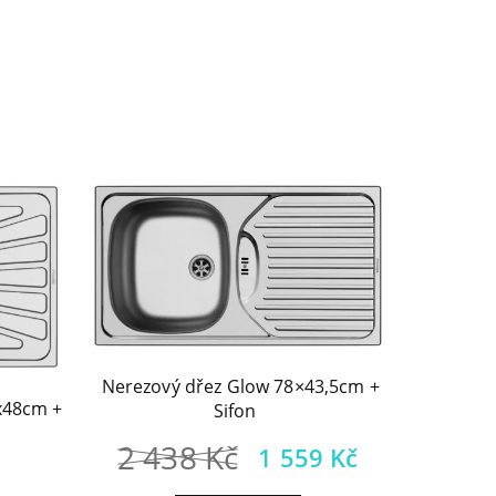
Nerezový dřez Glow 78×43,5cm +
5x48cm +
Sifon
Původní
Aktuální
2 438
Kč
1 559
Kč
cena
cena