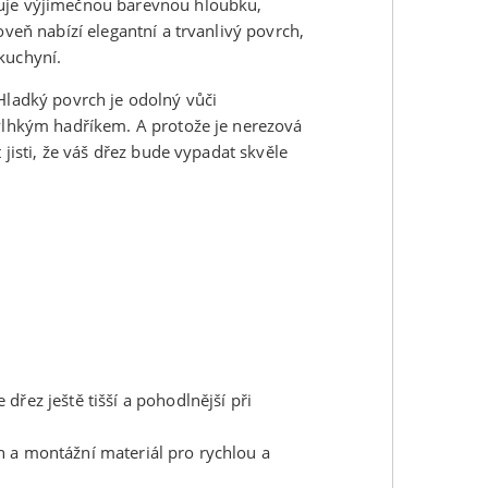
tuje výjimečnou barevnou hloubku,
oveň nabízí elegantní a trvanlivý povrch,
kuchyní.
 Hladký povrch je odolný vůči
 vlhkým hadříkem. A protože je nerezová
 jisti, že váš dřez bude vypadat skvěle
dřez ještě tišší a pohodlnější při
n a montážní materiál pro rychlou a