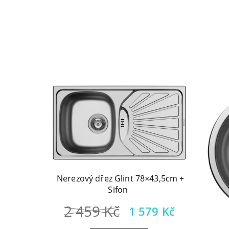
Nerezový dřez Glint 78×43,5cm +
Sifon
Původní
Aktuáln
2 459
Kč
1 579
Kč
cena
cena