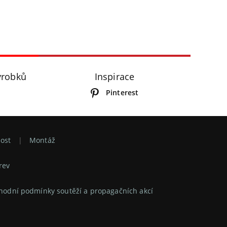
ýrobků
Inspirace
Pinterest
ost
Montáž
rev
odní podmínky soutěží a propagačních akcí