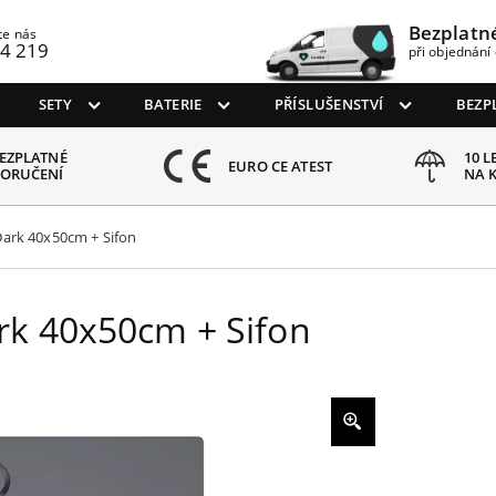
Bezplatn
te nás
4 219
při objednání 
SETY
BATERIE
PŘÍSLUŠENSTVÍ
BEZP
EZPLATNÉ
10 L
EURO CE ATEST
ORUČENÍ
NA 
Dark 40x50cm + Sifon
rk 40x50cm + Sifon