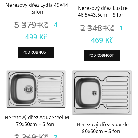
Nerezový dřez Lydia 49×44
Nerezový dřez Lustre
+ Sifon
46,5×43,5cm + Sifon
Původní
5 379
Kč
4
Půvo
2 348
Kč
1
cena
Aktuální
cena
499
Kč
Aktuá
469
Kč
byla:
cena
byla:
cena
PODROBNOSTI
5
je:
PODROBNOSTI
2
je:
379 Kč.
4
348 
1
499 Kč.
469 K
Nerezový dřez AquaSteel M
79x50cm + Sifon
Nerezový dřez Sparkle
80x60cm + Sifon
Původní
3 349
Kč
2