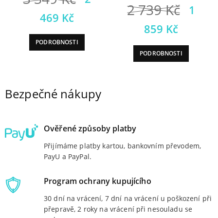
Půvo
2 739
Kč
1
cena
Aktuální
469
Kč
cena
Aktuá
859
Kč
byla:
cena
byla:
cena
PODROBNOSTI
3
je:
PODROBNOSTI
2
je:
349 Kč.
2
739 
1
469 Kč.
Bezpečné nákupy
859 K
Ověřené způsoby platby
Přijímáme platby kartou, bankovním převodem,
PayU a PayPal.
Program ochrany kupujícího
30 dní na vrácení, 7 dní na vrácení u poškození při
přepravě, 2 roky na vrácení při nesouladu se