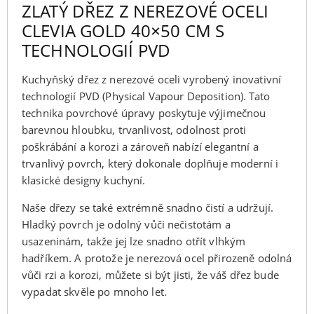
ZLATÝ DŘEZ Z NEREZOVÉ OCELI
CLEVIA GOLD 40×50 CM S
TECHNOLOGIÍ PVD
Kuchyňský dřez z nerezové oceli vyrobený inovativní
technologií PVD (Physical Vapour Deposition). Tato
technika povrchové úpravy poskytuje výjimečnou
barevnou hloubku, trvanlivost, odolnost proti
poškrábání a korozi a zároveň nabízí elegantní a
trvanlivý povrch, který dokonale doplňuje moderní i
klasické designy kuchyní.
Naše dřezy se také extrémně snadno čistí a udržují.
Hladký povrch je odolný vůči nečistotám a
usazeninám, takže jej lze snadno otřít vlhkým
hadříkem. A protože je nerezová ocel přirozeně odolná
vůči rzi a korozi, můžete si být jisti, že váš dřez bude
vypadat skvěle po mnoho let.