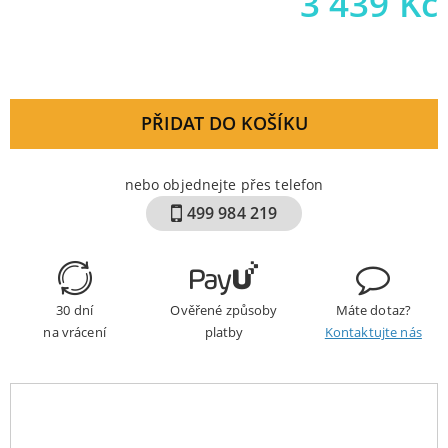
3 439
Kč
PŘIDAT DO KOŠÍKU
nebo objednejte přes telefon
499 984 219
30 dní
Ověřené způsoby
Máte dotaz?
na vrácení
platby
Kontaktujte nás